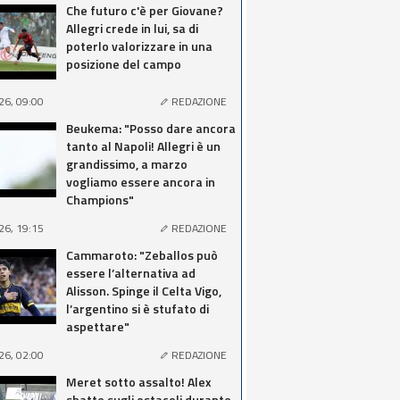
Che futuro c'è per Giovane?
Allegri crede in lui, sa di
poterlo valorizzare in una
posizione del campo
26, 09:00
REDAZIONE
Beukema: "Posso dare ancora
tanto al Napoli! Allegri è un
grandissimo, a marzo
vogliamo essere ancora in
Champions"
26, 19:15
REDAZIONE
Cammaroto: "Zeballos può
essere l’alternativa ad
Alisson. Spinge il Celta Vigo,
l’argentino si è stufato di
aspettare"
26, 02:00
REDAZIONE
Meret sotto assalto! Alex
sbatte sugli ostacoli durante