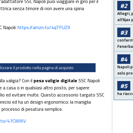
 l'adattatore SSC Napoli puoi viaggiare in giro per il
#2
ettrica senza timore di non avere una spina
Allegri,
all'Ajax
C Napoli:
https://amzn.to/4qTFUZ9
#3
conferma
Fenerb
#4
Napoli p
alizzare il prodotto nella pagina di acquisto
solo pr
la valigia? Con il
pesa valigie digitale
SSC Napoli
#5
a casa o in qualsiasi altro posto, per sapere
ha riacce
io ed evitare multe. Questo accessorio targato SSC
precisi ed ha un design ergonomico: la maniglia
l processo di pesatura semplice.
n.to/47CWIKV