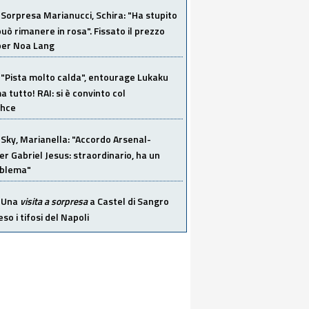
Sorpresa Marianucci, Schira: "Ha stupito
 può rimanere in rosa". Fissato il prezzo
 per Noa Lang
"Pista molto calda", entourage Lukaku
 tutto! RAI: si è convinto col
ahce
Sky, Marianella: "Accordo Arsenal-
er Gabriel Jesus: straordinario, ha un
oblema"
Una
visita a sorpresa
a Castel di Sangro
so i tifosi del Napoli