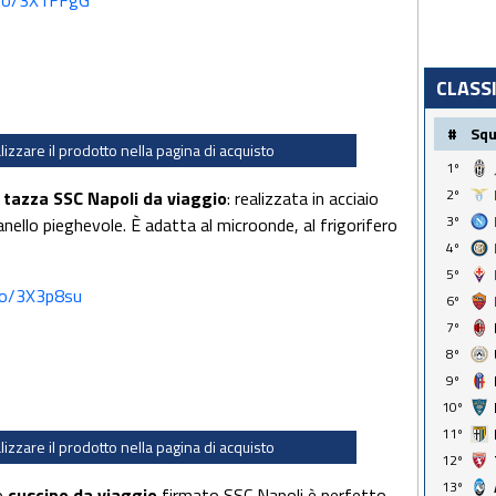
CLASS
#
Sq
alizzare il prodotto nella pagina di acquisto
1º
2º
a
tazza SSC Napoli da viaggio
: realizzata in acciaio
3º
anello pieghevole. È adatta al microonde, al frigorifero
4º
5º
to/3X3p8su
6º
7º
8º
9º
10º
11º
alizzare il prodotto nella pagina di acquisto
12º
13º
to
cuscino da viaggio
firmato SSC Napoli è perfetto