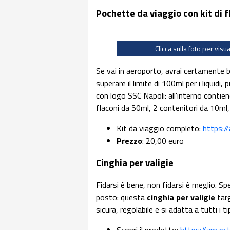
Pochette da viaggio con kit di f
Clicca sulla foto per visu
Se vai in aeroporto, avrai certamente b
superare il limite di 100ml per i liquidi
con logo SSC Napoli: all'interno contie
flaconi da 50ml, 2 contenitori da 10ml,
Kit da viaggio completo:
https:
Prezzo
: 20,00 euro
Cinghia per valigie
Fidarsi è bene, non fidarsi è meglio. Spe
posto: questa
cinghia per valigie
targ
sicura, regolabile e si adatta a tutti i 
Scopri il prodotto:
https://amzn