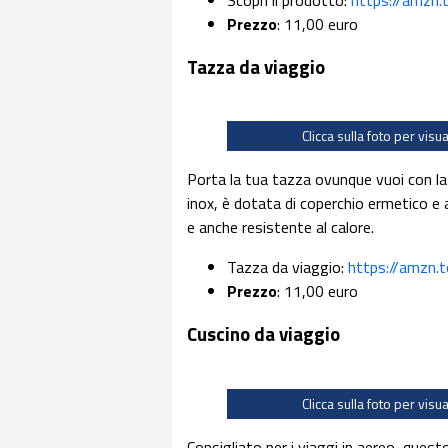
Prezzo
: 11,00 euro
Tazza da viaggio
Clicca sulla foto per visu
Porta la tua tazza ovunque vuoi con l
inox, è dotata di coperchio ermetico e 
e anche resistente al calore.
Tazza da viaggio:
https://amzn.
Prezzo
: 11,00 euro
Cuscino da viaggio
Clicca sulla foto per visu
Consigliato per i viaggi in aereo, ques