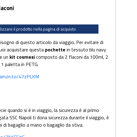
laconi
alizzare il prodotto nella pagina di acquisto
isogno di questo articolo da viaggio. Per evitare di
, puoi acquistare questa
pochette
in tessuto blu navy
ne un
kit cosmesi
composto da 2 flaconi da 100ml, 2
 1 paletta in PETG.
//amzn.to/47zPLKM
cie quando si è in viaggio, la sicurezza è al primo
ata SSC Napoli ti dona sicurezza durante il viaggio, è
tipi di bagaglio a mano o bagaglio da stiva.
.to/3X1FFgG