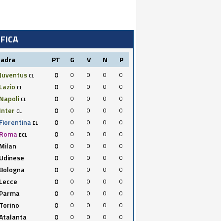
IFICA
uadra
PT
G
V
N
P
Juventus
0
0
0
0
0
CL
Lazio
0
0
0
0
0
CL
Napoli
0
0
0
0
0
CL
Inter
0
0
0
0
0
CL
Fiorentina
0
0
0
0
0
EL
Roma
0
0
0
0
0
ECL
Milan
0
0
0
0
0
Udinese
0
0
0
0
0
Bologna
0
0
0
0
0
Lecce
0
0
0
0
0
Parma
0
0
0
0
0
Torino
0
0
0
0
0
Atalanta
0
0
0
0
0