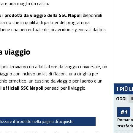
tare una maglia da calcio.
o i
prodotti da viaggio della SSC Napoli
disponibili
ordiamo che in qualità di partner del programma
iene una percentuale dei ricavi idonei generati dai link
a viaggio
apoli troviamo un adattatore da viaggio universale, un
aggio con incluso un kit di flaconi, una cinghia per
chio ermetico, un cuscino da viaggio per l'aereo e un
i ufficiali SSC Napoli
pensati per il viaggio.
I PIÙ 
OGGI
I
#1
Romano: 
alizzare il prodotto nella pagina di acquisto
trasfer