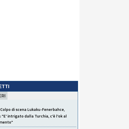
LETTI
ERI
Colpo di scena Lukaku-Fenerbahce,
"E' intrigato dalla Turchia, c'è l'ok al
imento"