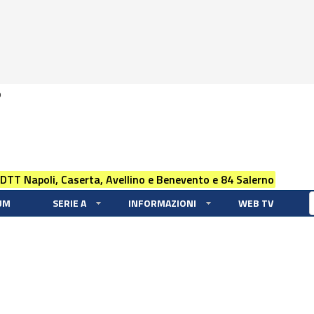
0
 DTT Napoli, Caserta, Avellino e Benevento e 84 Salerno
UM
SERIE A
INFORMAZIONI
WEB TV