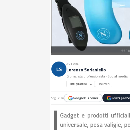
SSC N
AUTORE
LS
Lorenzo Sorianiello
Giornalista professionista · Social medi
Tutti gli articoli →
LinkedIn
Google
Discover
Fonti prefe
Seguici su
Gadget e prodotti ufficial
universale, pesa valigie, po