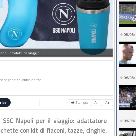
08/08/
apoli prodotti da viaggio
06/08/
a manager e Youtube editor
🖶 Stampa
A−
A+
rite
i SSC Napoli per il viaggio: adattatore
08/08/
chette con kit di flaconi, tazze, cinghie,