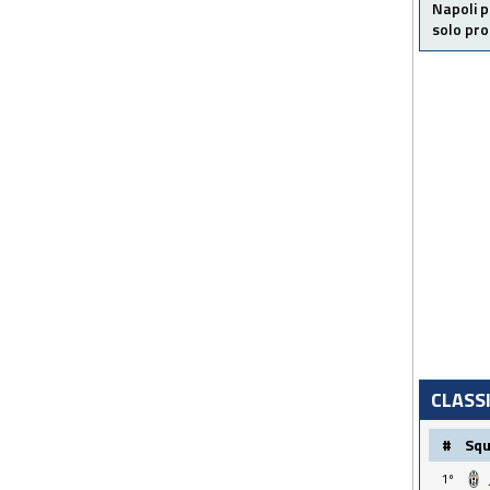
Napoli p
solo pr
CLASS
#
Sq
1º