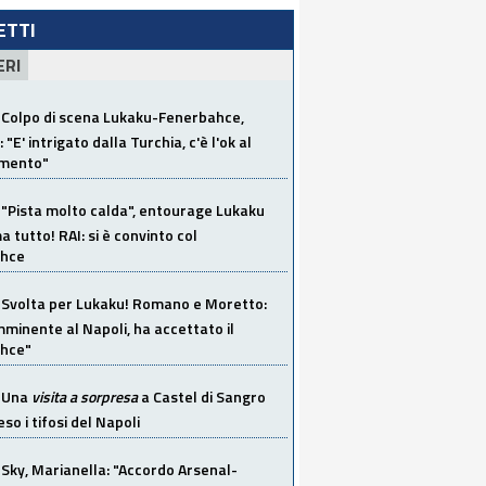
LETTI
ERI
Colpo di scena Lukaku-Fenerbahce,
"E' intrigato dalla Turchia, c'è l'ok al
imento"
"Pista molto calda", entourage Lukaku
 tutto! RAI: si è convinto col
ahce
Svolta per Lukaku! Romano e Moretto:
mminente al Napoli, ha accettato il
hce"
Una
visita a sorpresa
a Castel di Sangro
so i tifosi del Napoli
Sky, Marianella: "Accordo Arsenal-