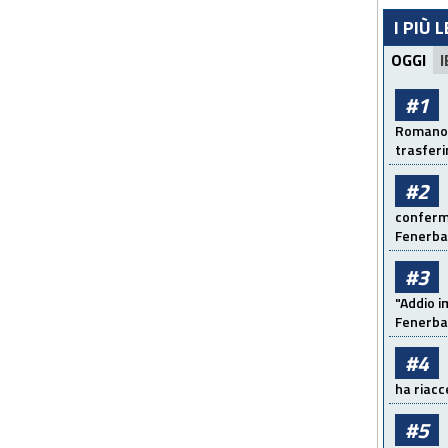
I PIÙ 
OGGI
I
#1
Romano: 
trasfer
#2
conferma
Fenerb
#3
"Addio i
Fenerba
#4
ha riacce
#5