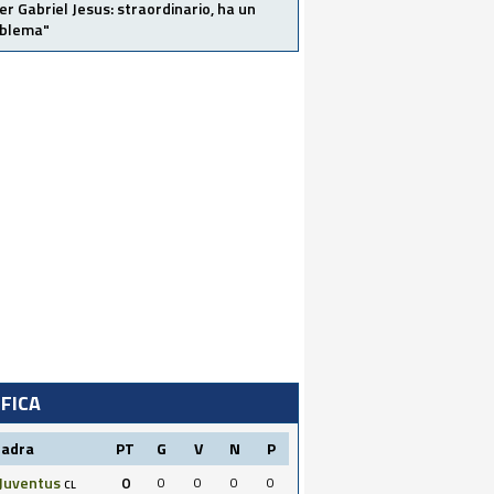
er Gabriel Jesus: straordinario, ha un
oblema"
IFICA
uadra
PT
G
V
N
P
Juventus
0
0
0
0
0
CL