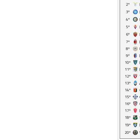
2º
3º
4º
5º
6º
7º
8º
9º
10º
11º
12º
13º
14º
15º
16º
17º
18º
19º
20º