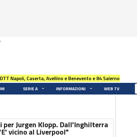
0
 DTT Napoli, Caserta, Avellino e Benevento e 84 Salerno
UM
SERIE A
INFORMAZIONI
WEB TV
 per Jurgen Klopp. Dall'Inghilterra
E' vicino al Liverpool"