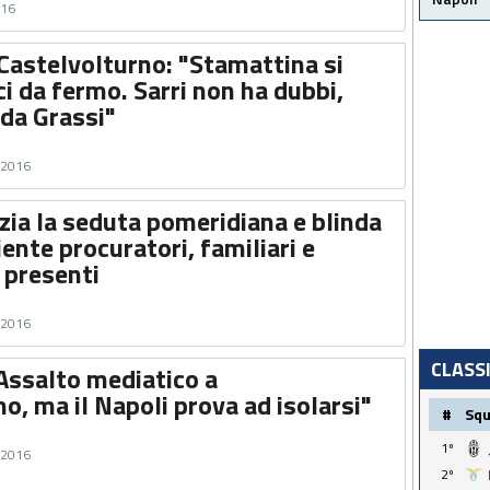
016
 Castelvolturno: "Stamattina si
ci da fermo. Sarri non ha dubbi,
rda Grassi"
o 2016
nizia la seduta pomeridiana e blinda
iente procuratori, familiari e
 presenti
o 2016
CLASS
Assalto mediatico a
o, ma il Napoli prova ad isolarsi"
#
Sq
1º
o 2016
2º