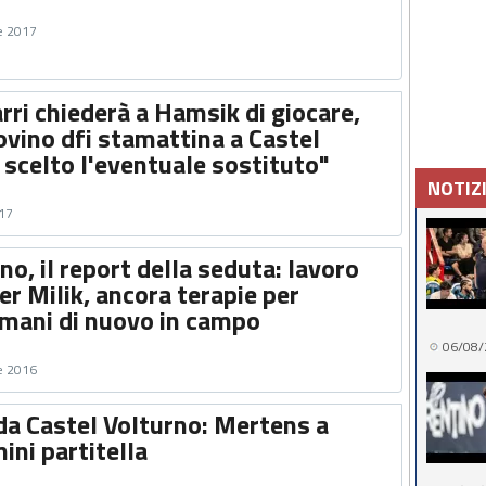
e 2017
rri chiederà a Hamsik di giocare,
rovino dfi stamattina a Castel
 scelto l'eventuale sostituto"
NOTIZ
017
no, il report della seduta: lavoro
per Milik, ancora terapie per
omani di nuovo in campo
06/08/
e 2016
da Castel Volturno: Mertens a
ini partitella