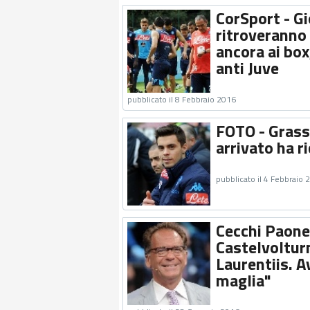
CorSport - Gio
ritroveranno
ancora ai box
anti Juve
pubblicato il 8 Febbraio 2016
FOTO - Grassi
arrivato ha r
pubblicato il 4 Febbraio 
Cecchi Paone
Castelvolturn
Laurentiis. 
maglia"