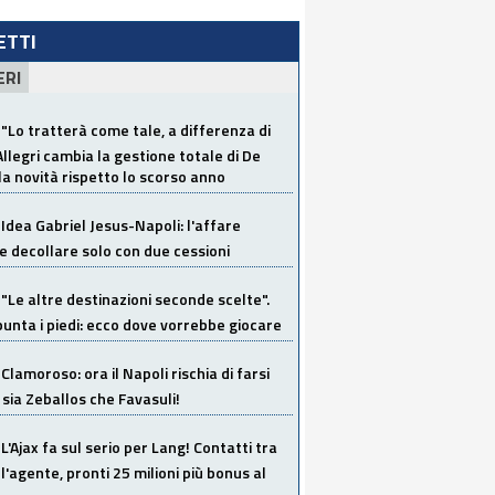
LETTI
ERI
"Lo tratterà come tale, a differenza di
Allegri cambia la gestione totale di De
la novità rispetto lo scorso anno
Idea Gabriel Jesus-Napoli: l'affare
 decollare solo con due cessioni
"Le altre destinazioni seconde scelte".
unta i piedi: ecco dove vorrebbe giocare
Clamoroso: ora il Napoli rischia di farsi
 sia Zeballos che Favasuli!
L'Ajax fa sul serio per Lang! Contatti tra
 l'agente, pronti 25 milioni più bonus al