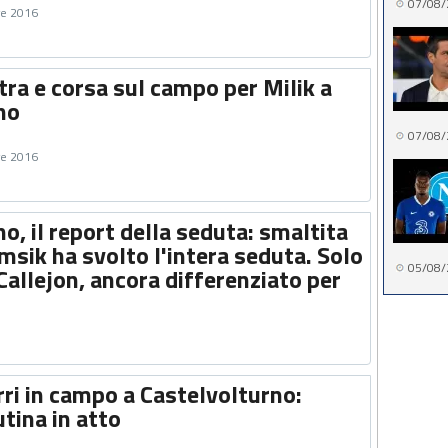
07/08/
re 2016
ra e corsa sul campo per Milik a
no
07/08/
re 2016
o, il report della seduta: smaltita
msik ha svolto l'intera seduta. Solo
05/08/
Callejon, ancora differenziato per
ri in campo a Castelvolturno:
tina in atto