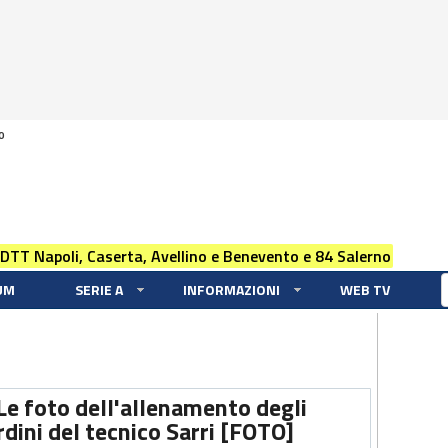
0
 DTT Napoli, Caserta, Avellino e Benevento e 84 Salerno
UM
SERIE A
INFORMAZIONI
WEB TV
Le foto dell'allenamento degli
ordini del tecnico Sarri [FOTO]