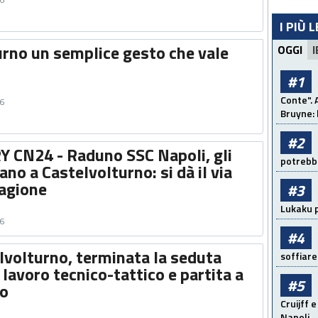
I PIÙ 
urno un semplice gesto che vale
OGGI
I
#1
Conte". 
16
Bruyne: 
#2
CN24 - Raduno SSC Napoli, gli
potrebbe
ano a Castelvolturno: si dà il via
tagione
#3
Lukaku p
16
#4
lvolturno, terminata la seduta
soffiare
lavoro tecnico-tattico e partita a
#5
to
Cruijff e
Napoli