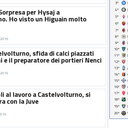
3º
Sorpresa per Hysaj a
4º
no. Ho visto un Higuain molto
5º
6º
7º
8º
o 2016
9º
10º
lvolturno, sfida di calci piazzati
11º
i e il preparatore dei portieri Nenci
12º
13º
o 2016
14º
15º
16º
i al lavoro a Castelvolturno, si
17º
ra con la Juve
18º
19º
20º
2016