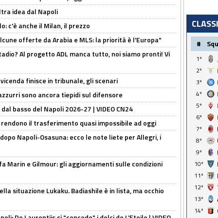
ltra idea dal Napoli
CLASS
: c'è anche il Milan, il prezzo
alcune offerte da Arabia e MLS: la priorità è l'Europa"
#
Sq
adio? Al progetto ADL manca tutto, noi siamo pronti! Vi
1º
2º
icenda finisce in tribunale, gli scenari
3º
4º
 azzurri sono ancora tiepidi sul difensore
5º
a dal basso del Napoli 2026-27 | VIDEO CN24
6º
 rendono il trasferimento quasi impossibile ad oggi
7º
dopo Napoli-Osasuna: ecco le note liete per Allegri, i
8º
9º
Marin e Gilmour: gli aggiornamenti sulle condizioni
10º
11º
12º
lla situazione Lukaku. Badiashile è in lista, ma occhio
13º
14º
apoli: De Laurentiis si "concede" i dolci de L'Etoile | VIDEO