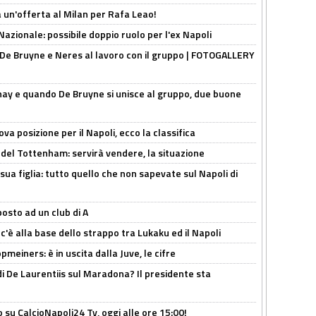
 un'offerta al Milan per Rafa Leao!
Nazionale: possibile doppio ruolo per l'ex Napoli
 De Bruyne e Neres al lavoro con il gruppo | FOTOGALLERY
nay e quando De Bruyne si unisce al gruppo, due buone
a posizione per il Napoli, ecco la classifica
 del Tottenham: servirà vendere, la situazione
sua figlia: tutto quello che non sapevate sul Napoli di
osto ad un club di A
 c'è alla base dello strappo tra Lukaku ed il Napoli
meiners: è in uscita dalla Juve, le cifre
i De Laurentiis sul Maradona? Il presidente sta
o su CalcioNapoli24 Tv, oggi alle ore 15:00!