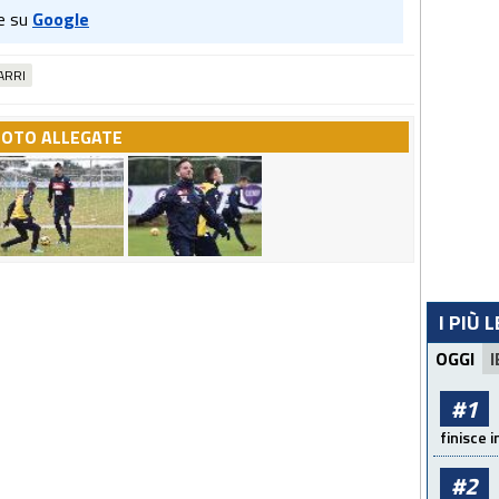
e su
Google
ARRI
FOTO ALLEGATE
I PIÙ 
OGGI
I
#1
finisce i
#2