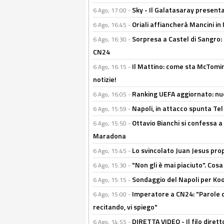
Sky - Il Galatasaray presenta
6 Ago, 17:00 -
Oriali affiancherà Mancini in 
6 Ago, 16:45 -
Sorpresa a Castel di Sangro:
6 Ago, 16:30 -
CN24
Il Mattino: come sta McTomi
6 Ago, 16:15 -
notizie!
Ranking UEFA aggiornato: nuov
6 Ago, 16:05 -
Napoli, in attacco spunta Tel
6 Ago, 15:59 -
Ottavio Bianchi si confessa a 
6 Ago, 15:50 -
Maradona
Lo svincolato Juan Jesus prop
6 Ago, 15:45 -
"Non gli è mai piaciuto". Cosa
6 Ago, 15:30 -
Sondaggio del Napoli per Koop
6 Ago, 15:15 -
Imperatore a CN24: "Parole d
6 Ago, 15:00 -
recitando, vi spiego"
DIRETTA VIDEO - Il filo dirett
6 Ago, 14:55 -