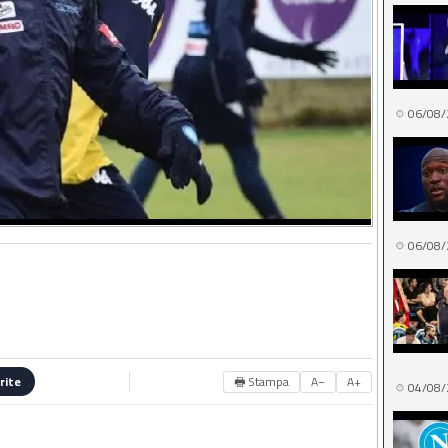
06/08/
06/08/
🖶 Stampa
A−
A+
rite
04/08/