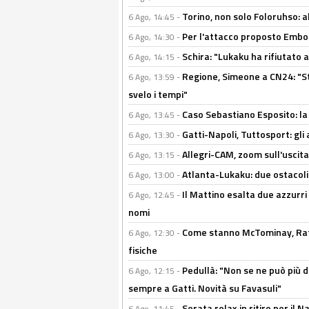
Torino, non solo Foloruhso: a
6 Ago, 14:45 -
Per l'attacco proposto Embolo
6 Ago, 14:30 -
Schira: "Lukaku ha rifiutato 
6 Ago, 14:15 -
Regione, Simeone a CN24: "St
6 Ago, 13:59 -
svelo i tempi"
Caso Sebastiano Esposito: la v
6 Ago, 13:45 -
Gatti-Napoli, Tuttosport: gli
6 Ago, 13:30 -
Allegri-CAM, zoom sull'uscit
6 Ago, 13:15 -
Atlanta-Lukaku: due ostacoli
6 Ago, 13:00 -
Il Mattino esalta due azzurri 
6 Ago, 12:45 -
nomi
Come stanno McTominay, Rafa 
6 Ago, 12:30 -
fisiche
Pedullà: "Non se ne può più de
6 Ago, 12:15 -
sempre a Gatti. Novità su Favasuli"
Serata relax in ritiro per il N
6 Ago, 11:45 -