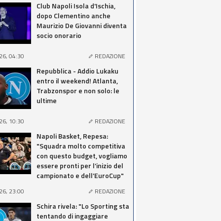
Club Napoli Isola d'Ischia,
dopo Clementino anche
Maurizio De Giovanni diventa
socio onorario
26, 04:30
REDAZIONE
Repubblica - Addio Lukaku
entro il weekend! Atlanta,
Trabzonspor e non solo: le
ultime
26, 10:30
REDAZIONE
Napoli Basket, Repesa:
"Squadra molto competitiva
con questo budget, vogliamo
essere pronti per l’inizio del
campionato e dell’EuroCup"
26, 23:00
REDAZIONE
Schira rivela: "Lo Sporting sta
tentando di ingaggiare