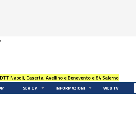
0
 DTT Napoli, Caserta, Avellino e Benevento e 84 Salerno
UM
SERIE A
INFORMAZIONI
WEB TV