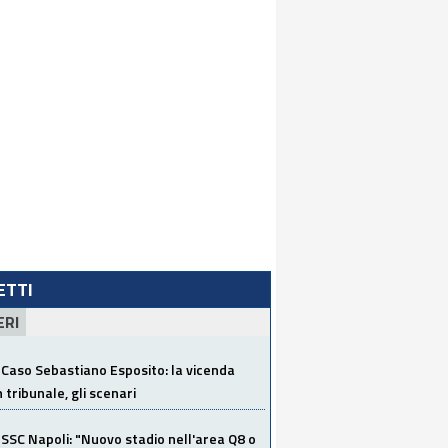
LETTI
ERI
Caso Sebastiano Esposito: la vicenda
n tribunale, gli scenari
SSC Napoli: "Nuovo stadio nell'area Q8 o