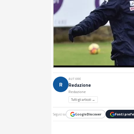
AUTORE
R
Redazione
Redazione
Tutti gli articoli →
Google
Discover
Fonti prefe
Seguici su