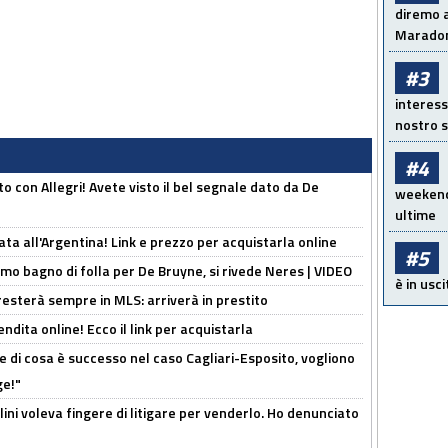
diremo a
Maradon
#3
interess
nostro s
#4
o con Allegri! Avete visto il bel segnale dato da De
weekend!
ultime
ta all'Argentina! Link e prezzo per acquistarla online
#5
rimo bagno di folla per De Bruyne, si rivede Neres | VIDEO
è in usci
sterà sempre in MLS: arriverà in prestito
ndita online! Ecco il link per acquistarla
 di cosa è successo nel caso Cagliari-Esposito, vogliono
ge!"
lini voleva fingere di litigare per venderlo. Ho denunciato