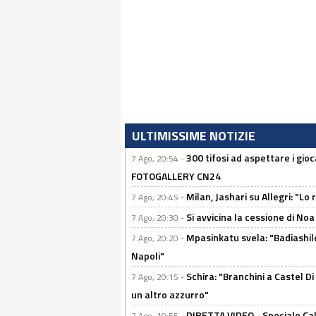
ULTIMISSIME NOTIZIE
300 tifosi ad aspettare i gioc
7 Ago, 20:54 -
FOTOGALLERY CN24
Milan, Jashari su Allegri: "L
7 Ago, 20:45 -
Si avvicina la cessione di Noa
7 Ago, 20:30 -
Mpasinkatu svela: "Badiashil
7 Ago, 20:20 -
Napoli"
Schira: "Branchini a Castel Di
7 Ago, 20:15 -
un altro azzurro"
DIRETTA VIDEO - Speciale Cal
7 Ago, 19:55 -