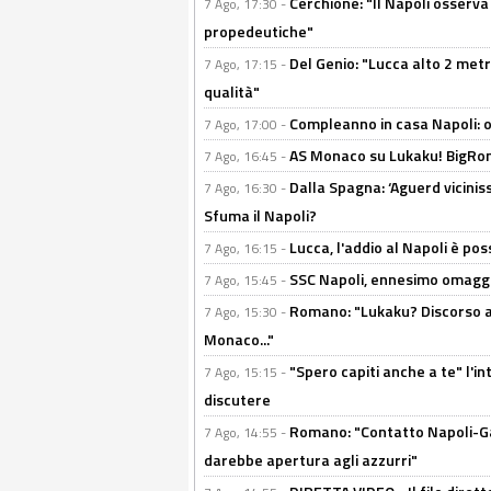
Cerchione: "Il Napoli osserv
7 Ago, 17:30 -
propedeutiche"
Del Genio: "Lucca alto 2 metri
7 Ago, 17:15 -
qualità"
Compleanno in casa Napoli: o
7 Ago, 17:00 -
AS Monaco su Lukaku! BigRom
7 Ago, 16:45 -
Dalla Spagna: ‘Aguerd viciniss
7 Ago, 16:30 -
Sfuma il Napoli?
Lucca, l'addio al Napoli è poss
7 Ago, 16:15 -
SSC Napoli, ennesimo omaggi
7 Ago, 15:45 -
Romano: "Lukaku? Discorso ap
7 Ago, 15:30 -
Monaco..."
"Spero capiti anche a te" l'i
7 Ago, 15:15 -
discutere
Romano: "Contatto Napoli-Gabr
7 Ago, 14:55 -
darebbe apertura agli azzurri"