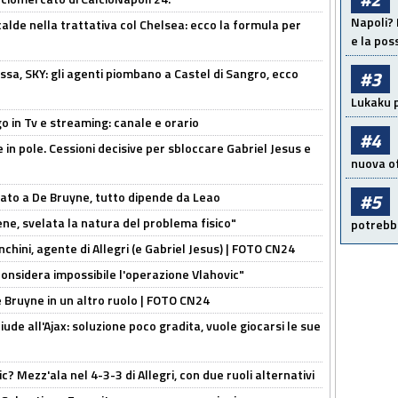
Napoli? 
calde nella trattativa col Chelsea: ecco la formula per
e la pos
ssa, SKY: gli agenti piombano a Castel di Sangro, ecco
#3
Lukaku p
o in Tv e streaming: canale e orario
#4
e in pole. Cessioni decisive per sbloccare Gabriel Jesus e
nuova of
sato a De Bruyne, tutto dipende da Leao
#5
e, svelata la natura del problema fisico"
potrebbe
chini, agente di Allegri (e Gabriel Jesus) | FOTO CN24
considera impossibile l'operazione Vlahovic"
De Bruyne in un altro ruolo | FOTO CN24
de all'Ajax: soluzione poco gradita, vuole giocarsi le sue
? Mezz'ala nel 4-3-3 di Allegri, con due ruoli alternativi