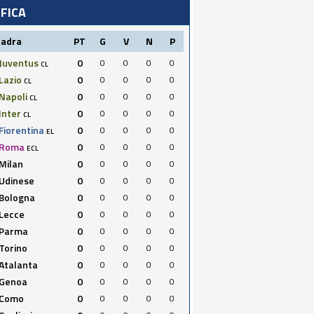
IFICA
uadra
PT
G
V
N
P
Juventus
0
0
0
0
0
CL
Lazio
0
0
0
0
0
CL
Napoli
0
0
0
0
0
CL
Inter
0
0
0
0
0
CL
Fiorentina
0
0
0
0
0
EL
Roma
0
0
0
0
0
ECL
Milan
0
0
0
0
0
Udinese
0
0
0
0
0
Bologna
0
0
0
0
0
Lecce
0
0
0
0
0
Parma
0
0
0
0
0
Torino
0
0
0
0
0
Atalanta
0
0
0
0
0
Genoa
0
0
0
0
0
Como
0
0
0
0
0