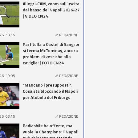
Allegri-CAM, zoom sull'uscita
dal basso del Napoli 2026-27
| VIDEO CN24
26, 13:15
REDAZIONE
Partitella a Castel di Sangro:
si ferma McTominay, ancora
problemi di vesciche alla
caviglia! | FOTO CN24
26, 19:05
REDAZIONE
"Mancano i presupposti".
Cosa sta bloccando il Napoli
per Atubolu del Friburgo
26, 08:45
REDAZIONE
Badiashile ha offerte, ma
vuole la Champions: il Napoli
può chiudere ma attende