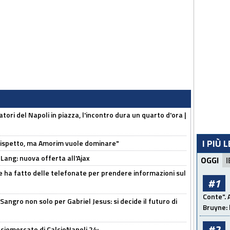
atori del Napoli in piazza, l'incontro dura un quarto d'ora |
I PIÙ 
o rispetto, ma Amorim vuole dominare"
 Lang: nuova offerta all'Ajax
OGGI
I
e ha fatto delle telefonate per prendere informazioni sul
#1
Conte". 
 Sangro non solo per Gabriel Jesus: si decide il futuro di
Bruyne: 
#2
ciomercato di CalcioNapoli 24: