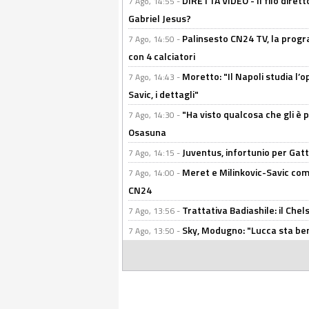
DIRETTA VIDEO - Il filo dirett
7 Ago, 14:55 -
Gabriel Jesus?
Palinsesto CN24 TV, la progr
7 Ago, 14:50 -
con 4 calciatori
Moretto: "Il Napoli studia l’o
7 Ago, 14:43 -
Savic, i dettagli"
"Ha visto qualcosa che gli è 
7 Ago, 14:30 -
Osasuna
Juventus, infortunio per Gatti
7 Ago, 14:15 -
Meret e Milinkovic-Savic come
7 Ago, 14:00 -
CN24
Trattativa Badiashile: il Chel
7 Ago, 13:56 -
Sky, Modugno: "Lucca sta ben
7 Ago, 13:50 -