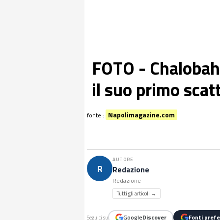
FOTO - Chalobah 
il suo primo scat
Napolimagazine.com
fonte :
AUTORE
R
Redazione
Redazione
Tutti gli articoli →
Google
Discover
Fonti prefe
Seguici su