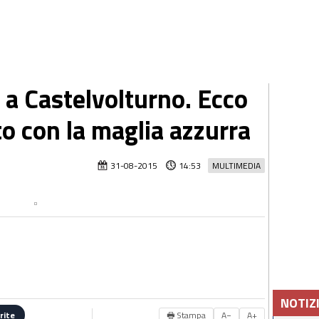
a Castelvolturno. Ecco
to con la maglia azzurra
31-08-2015
14:53
MULTIMEDIA
NOTIZ
🖶 Stampa
A−
A+
rite