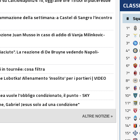
o su CalcioNapoli24 Tv, oggi alle ore 15:00! Vi piacerebbe
CLASS
ammazione della settimana: a Castel di Sangro l'incontro
#
Sq
1º
pzione Juan Musso in caso di addio di Vanja Milinkovic-
2º
3º
4º
piaciuto". La reazione di De Bruyne vedendo Napoli-
5º
6º
 in tournée: cosa filtra
7º
 Lobotka! Allenamento 'insolito' per i portieri | VIDEO
8º
9º
sea vuole l'obbligo condizionato, il punto - SKY
10º
11º
e, Gabriel Jesus solo ad una condizione"
12º
ALTRE NOTIZIE »
13º
14º
15º