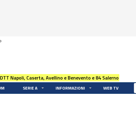
0
 DTT Napoli, Caserta, Avellino e Benevento e 84 Salerno
UM
SERIE A
INFORMAZIONI
WEB TV