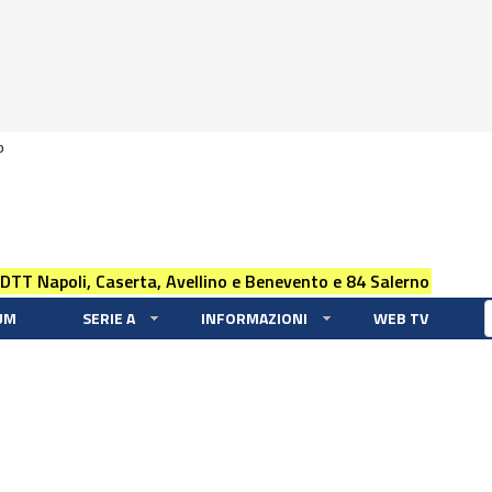
0
 DTT Napoli, Caserta, Avellino e Benevento e 84 Salerno
UM
SERIE A
INFORMAZIONI
WEB TV