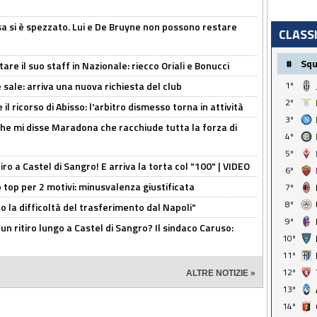
a si è spezzato. Lui e De Bruyne non possono restare
CLASS
#
Sq
re il suo staff in Nazionale: riecco Oriali e Bonucci
 sale: arriva una nuova richiesta del club
1º
2º
il ricorso di Abisso: l'arbitro dismesso torna in attività
3º
 che mi disse Maradona che racchiude tutta la forza di
4º
5º
tiro a Castel di Sangro! E arriva la torta col "100" | VIDEO
6º
 top per 2 motivi: minusvalenza giustificata
7º
8º
to la difficoltà del trasferimento dal Napoli"
9º
un ritiro lungo a Castel di Sangro? Il sindaco Caruso:
10º
11º
12º
ALTRE NOTIZIE »
13º
14º