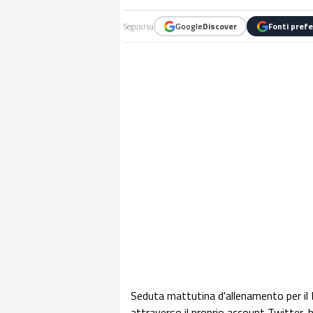
Google
Discover
Fonti prefe
Seguici su
Seduta mattutina d'allenamento per il 
attraverso il proprio account Twitter,