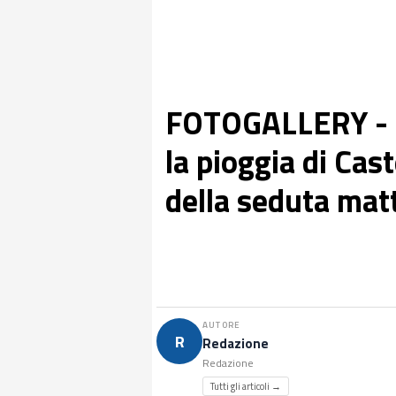
FOTOGALLERY - Il
la pioggia di Cast
della seduta mat
AUTORE
R
Redazione
Redazione
Tutti gli articoli →