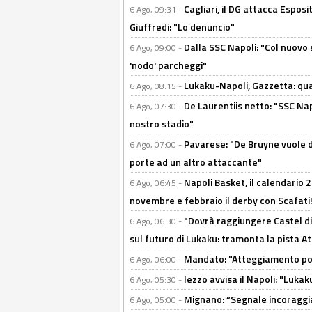
Cagliari, il DG attacca Espos
6 Ago, 09:31 -
Giuffredi: "Lo denuncio"
Dalla SSC Napoli: "Col nuovo
6 Ago, 09:00 -
'nodo' parcheggi"
Lukaku-Napoli, Gazzetta: qu
6 Ago, 08:15 -
De Laurentiis netto: "SSC Nap
6 Ago, 07:30 -
nostro stadio"
Pavarese: "De Bruyne vuole d
6 Ago, 07:00 -
porte ad un altro attaccante"
Napoli Basket, il calendario
6 Ago, 06:45 -
novembre e febbraio il derby con Scafati!
"Dovrà raggiungere Castel di
6 Ago, 06:30 -
sul futuro di Lukaku: tramonta la pista A
Mandato: "Atteggiamento posi
6 Ago, 06:00 -
Iezzo avvisa il Napoli: "Lukaku
6 Ago, 05:30 -
Mignano: “Segnale incoraggi
6 Ago, 05:00 -