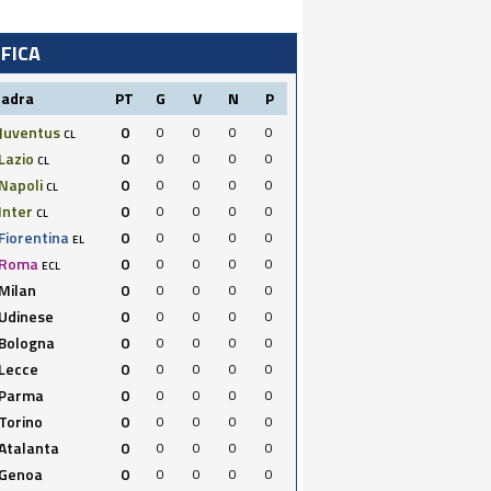
IFICA
uadra
PT
G
V
N
P
Juventus
0
0
0
0
0
CL
Lazio
0
0
0
0
0
CL
Napoli
0
0
0
0
0
CL
Inter
0
0
0
0
0
CL
Fiorentina
0
0
0
0
0
EL
Roma
0
0
0
0
0
ECL
Milan
0
0
0
0
0
Udinese
0
0
0
0
0
Bologna
0
0
0
0
0
Lecce
0
0
0
0
0
Parma
0
0
0
0
0
Torino
0
0
0
0
0
Atalanta
0
0
0
0
0
Genoa
0
0
0
0
0