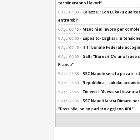
termineranno i lavori"
Caiazza: "Con Lukaku qualcos
6 Ago, 01:00 -
entrambi"
Mancini al lavoro per completa
6 Ago, 00:45 -
Esposito-Cagliari, la tensione
6 Ago, 00:30 -
Il Tribunale Federale accoglie 
6 Ago, 00:15 -
Galli: "Baresi? C'è una frase
6 Ago, 00:00 -
Franco"
SSC Napoli: serata pizza in ri
5 Ago, 23:55 -
Repubblica - Lukaku acquisto
5 Ago, 23:50 -
Zielinski: "Avevo sottovaluta
5 Ago, 23:45 -
SSC Napoli lascia Dimaro per 
5 Ago, 23:35 -
"Possibile, ne ho parlato oggi con ADL"