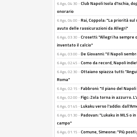
Club Napoli Isola d'Ischia, 
6 Ago, 04:30 -
onorario
Rai, Coppola: "La priorità su
6 Ago, 04:00 -
avuto delle rassicurazioni da Allegri"
Crosetti: "Allegri ha sempre o
6 Ago, 03:30 -
inventato il calcio"
De Giovanni: "Il Napoli sembr
6 Ago, 03:00 -
Como da record, Napoli indiet
6 Ago, 02:45 -
Ottaiano spiazza tutti: "Ang
6 Ago, 02:30 -
Roma"
Fabbroni: "Il piano del Napoli
6 Ago, 02:15 -
Figc: Zola torna in azzurro. L
6 Ago, 02:00 -
Lukaku verso l'addio: dall'Am
6 Ago, 01:45 -
Padovan: "Lukaku in MLS o in
6 Ago, 01:30 -
campo"
Comune, Simeone: "Più posti
6 Ago, 01:15 -