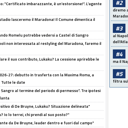
#2
ito: "Certificato imbarazzante, è un'estorsione!". L'agente
diremo a
Maradon
 stadio lasceremo il Maradona! Il Comune dimentica il
#3
ando Romelu potrebbe vedersi a Castel di Sangro
al Napol
dell'Atl
oli non interessata al restyling del Maradona, faremo il
#4
are il suo contributo, Lukaku? La cessione aprirebbe le
ma il Na
#5
 2026-27: debutto in trasferta con la Maxima Roma, a
filtra s
 Tutte le date
 Sangro al termine del periodo di permesso". Tre ipotesi
tlanta
tivo di De Bruyne, Lukaku? Situazione delineata"
? Io lo terrei, chi prendi al suo posto?"
ante da De Bruyne, leader dentro e fuori dal campo"