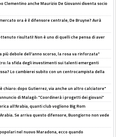
dopo Clementino anche Maurizio De Giovanni diventa socio
l mercato ora è il difensore centrale, De Bruyne? Avrà
ttenuto risultati! Non è uno di quelli che pensa di aver
a più debole dell'anno scorso, la rosa va rinforzata"
ro: la sfida degli investimenti sui talenti emergenti
uissa? Lo cambierei subito con un centrocampista della
 è chiaro: dopo Gutierrez, via anche un altro calciatore"
'annuncio di Malagò: "Coordinerà i progetti dei giovani"
erica all'Arabia, quanti club vogliono Big Rom
 Arabia. Se arriva questo difensore, Buongiorno non vede
 popolari nel nuovo Maradona, ecco quando