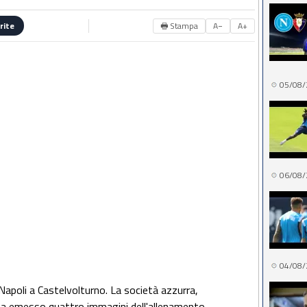
🖶 Stampa
A−
A+
rite
05/08/
06/08/
04/08/
Napoli a Castelvolturno. La società azzurra,
 ha emesso quattro immagini dell'allenamento,