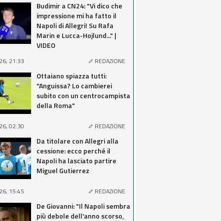
Budimir a CN24: "Vi dico che
impressione mi ha fatto il
Napoli di Allegri! Su Rafa
Marin e Lucca-Hojlund..." |
VIDEO
26, 21:33
REDAZIONE
Ottaiano spiazza tutti:
"Anguissa? Lo cambierei
subito con un centrocampista
della Roma"
26, 02:30
REDAZIONE
Da titolare con Allegri alla
cessione: ecco perché il
Napoli ha lasciato partire
Miguel Gutierrez
26, 15:45
REDAZIONE
De Giovanni: "Il Napoli sembra
più debole dell'anno scorso,