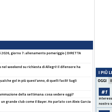
li 2026, giorno 7: allenamento pomeriggio | DIRETTA
 nel weekend su richiesta di Allegri! Il difensore ha
I PIÙ 
OGGI
I
alche gol in più quest'anno, di quelli facili! Sugli
#1
rammazione della settimana: cosa vedere oggi?
interess
in un grande club come il Bayer. Ho parlato con Aleix Garcia
nostro s