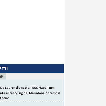
LETTI
ERI
De Laurentiis netto: "SSC Napoli non
ata al restyling del Maradona, faremo il
tadio"