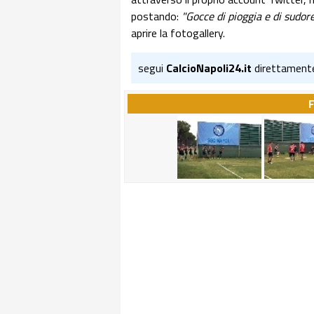
postando:
"Gocce di pioggia e di sudor
aprire la fotogallery.
segui
CalcioNapoli24.it
direttament