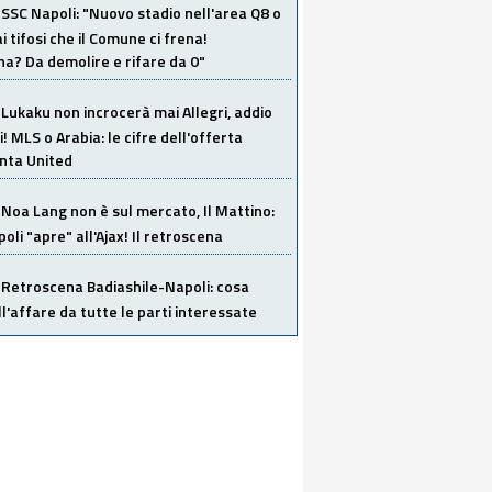
SSC Napoli: "Nuovo stadio nell'area Q8 o
i tifosi che il Comune ci frena!
a? Da demolire e rifare da 0"
Lukaku non incrocerà mai Allegri, addio
i! MLS o Arabia: le cifre dell'offerta
anta United
Noa Lang non è sul mercato, Il Mattino:
poli "apre" all'Ajax! Il retroscena
Retroscena Badiashile-Napoli: cosa
ull'affare da tutte le parti interessate