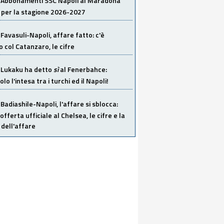
Abbonamenti SSC Napoli al Maradona
 per la stagione 2026-2027
Favasuli-Napoli, affare fatto: c'è
o col Catanzaro, le cifre
Lukaku ha detto
sì
al Fenerbahce:
o l'intesa tra i turchi ed il Napoli!
Badiashile-Napoli, l'affare si sblocca:
offerta ufficiale al Chelsea, le cifre e la
dell'affare