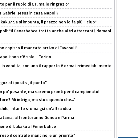
 per il ruolo di CT, ma lo ringrazio"
 Gabriel Jesus in casa Napoli?
kaku? Se si impunta, il prezzo non lo fa più il club”
poli: "Il Fenerbahce tratta anche altri attaccanti, domani
non capisco il mancato arrivo di Favasuli"
poli: non c'è solo il Torino
 in vendita, con uno il rapporto è ormai irrimediabilmente
oziati positivi, il punto"
n po' pesante, ma saremo pronti per il campionato!
tore? Mi intriga, ma sto capendo che..."
shile, intanto sfuma già un'altra idea
e Catania, affronteranno Genoa e Parma
sione di Lukaku al Fenerbahce
reso il centrale mancino, è un priorità"