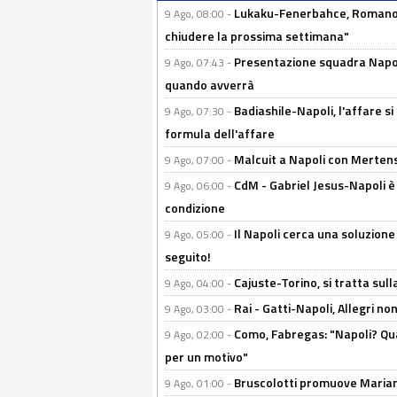
Lukaku-Fenerbahce, Romano e
9 Ago, 08:00 -
chiudere la prossima settimana"
Presentazione squadra Napoli 
9 Ago, 07:43 -
quando avverrà
Badiashile-Napoli, l'affare si 
9 Ago, 07:30 -
formula dell'affare
Malcuit a Napoli con Mertens
9 Ago, 07:00 -
CdM - Gabriel Jesus-Napoli è
9 Ago, 06:00 -
condizione
Il Napoli cerca una soluzione
9 Ago, 05:00 -
seguito!
Cajuste-Torino, si tratta sull
9 Ago, 04:00 -
Rai - Gatti-Napoli, Allegri no
9 Ago, 03:00 -
Como, Fabregas: "Napoli? Qua
9 Ago, 02:00 -
per un motivo"
Bruscolotti promuove Marianu
9 Ago, 01:00 -