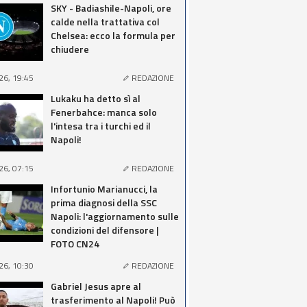
SKY - Badiashile-Napoli, ore
calde nella trattativa col
Chelsea: ecco la formula per
chiudere
26, 19:45
REDAZIONE
Lukaku ha detto sì al
Fenerbahce: manca solo
l'intesa tra i turchi ed il
Napoli!
26, 07:15
REDAZIONE
Infortunio Marianucci, la
prima diagnosi della SSC
Napoli: l'aggiornamento sulle
condizioni del difensore |
FOTO CN24
26, 10:30
REDAZIONE
Gabriel Jesus apre al
trasferimento al Napoli! Può