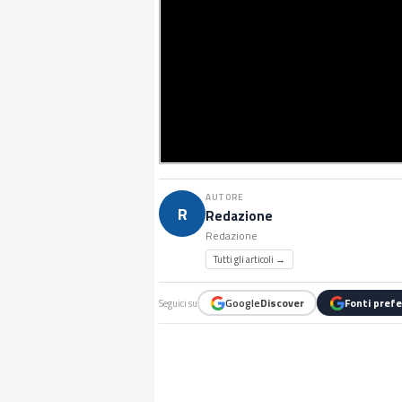
AUTORE
R
Redazione
Redazione
Tutti gli articoli →
Google
Discover
Fonti prefe
Seguici su