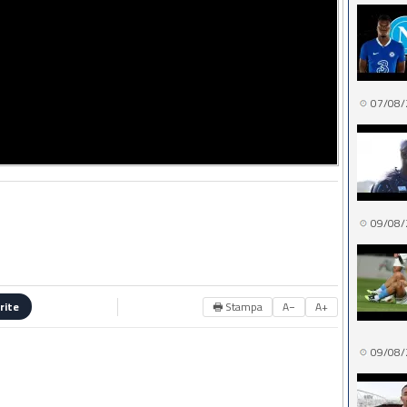
07/08/
09/08/
🖶 Stampa
A−
A+
rite
09/08/