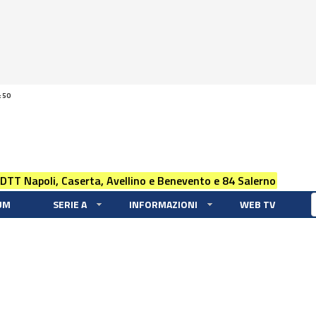
:50
 DTT Napoli, Caserta, Avellino e Benevento e 84 Salerno
UM
SERIE A
INFORMAZIONI
WEB TV