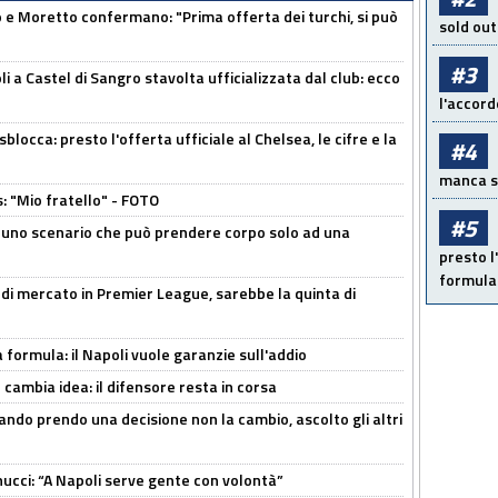
 Moretto confermano: "Prima offerta dei turchi, si può
sold out
#3
a Castel di Sangro stavolta ufficializzata dal club: ecco
l'accord
sblocca: presto l'offerta ufficiale al Chelsea, le cifre e la
#4
manca sol
: "Mio fratello" - FOTO
#5
 uno scenario che può prendere corpo solo ad una
presto l'
formula 
 di mercato in Premier League, sarebbe la quinta di
a formula: il Napoli vuole garanzie sull'addio
n cambia idea: il difensore resta in corsa
ndo prendo una decisione non la cambio, ascolto gli altri
cci: “A Napoli serve gente con volontà”