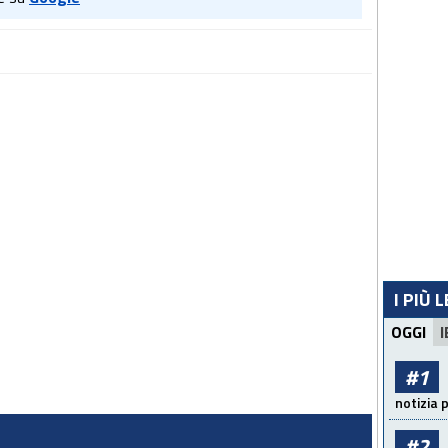
I PIÙ 
OGGI
I
#1
notizia 
#2