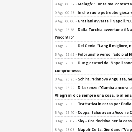
Malagò: "Conte mai contattato
9 Ago, 00:37 -
In che ruolo potrebbe giocare
9 Ago, 00:15 -
Graziani avverte il Napoli: “Lu
9 Ago, 00:00 -
Dalla Turchia avvertono il Na
8 Ago, 23:58 -
l'incontro"
Del Genio: "Lang il migliore, 
8 Ago, 23:55 -
Folorunsho verso l'addio al Na
8 Ago, 23:45 -
Due giocatori del Napoli sono
8 Ago, 23:30 -
compromesso
Schira: "Rinnovo Anguissa, neg
8 Ago, 23:25 -
Di Lorenzo: "Gamba ancora u
8 Ago, 23:22 -
Allegri mi dice sempre una cosa. Io allena
Trattativa in corso per Badia
8 Ago, 23:15 -
Coppa Italia: avanti Ascoli 
8 Ago, 23:10 -
Sky - Ore decisive per la ces
8 Ago, 23:07 -
Napoli-Celta, Giordano: "Va p
8 Ago, 23:05 -