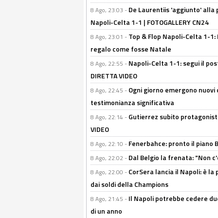
De Laurentiis 'aggiunto' alla
8 Ago, 23:03 -
Napoli-Celta 1-1 | FOTOGALLERY CN24
Top & Flop Napoli-Celta 1-1: 
8 Ago, 23:01 -
regalo come fosse Natale
Napoli-Celta 1-1: segui il pos
8 Ago, 22:55 -
DIRETTA VIDEO
Ogni giorno emergono nuovi d
8 Ago, 22:45 -
testimonianza significativa
Gutierrez subito protagonist
8 Ago, 22:14 -
VIDEO
Fenerbahce: pronto il piano 
8 Ago, 22:10 -
Dal Belgio la frenata: "Non c
8 Ago, 22:02 -
CorSera lancia il Napoli: è l
8 Ago, 22:00 -
dai soldi della Champions
Il Napoli potrebbe cedere due
8 Ago, 21:45 -
di un anno