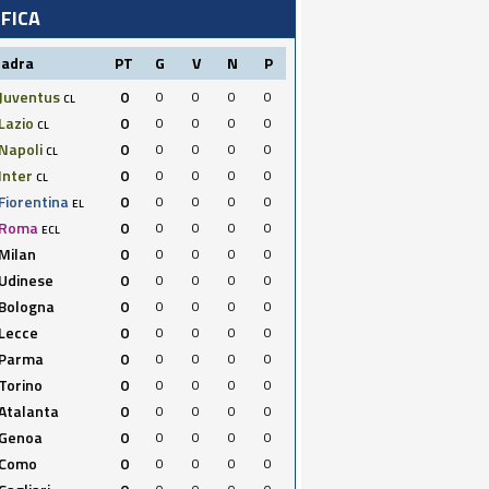
IFICA
uadra
PT
G
V
N
P
Juventus
0
0
0
0
0
CL
Lazio
0
0
0
0
0
CL
Napoli
0
0
0
0
0
CL
Inter
0
0
0
0
0
CL
Fiorentina
0
0
0
0
0
EL
Roma
0
0
0
0
0
ECL
Milan
0
0
0
0
0
Udinese
0
0
0
0
0
Bologna
0
0
0
0
0
Lecce
0
0
0
0
0
Parma
0
0
0
0
0
Torino
0
0
0
0
0
Atalanta
0
0
0
0
0
Genoa
0
0
0
0
0
Como
0
0
0
0
0