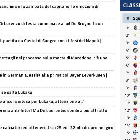
CLASS
 panchina e la zampata del capitano: le emozioni di
#
Sq
Di Lorenzo di testa come piace a lui! De Bruyne fa un
1º
2º
t-partita da Castel di Sangro con i tifosi del Napoli |
3º
4º
ettagli nel processo sulla morte di Maradona, c'è una
5º
6º
7º
a in Germania, assist alla prima col Bayer Leverkusen |
8º
9º
B se salta Lukaku
10º
'è ancora intesa per Lukaku, attenzione a..."
11º
a prima anti-Inter! Ma De Laurentiis sembra più attratto
12º
13º
14º
 calciatori ed ottenere tra i 25 ed i 32mln di euro nel giro
15º