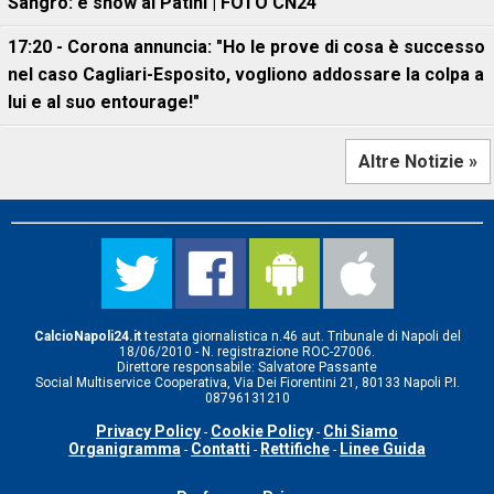
Sangro: è show al Patini | FOTO CN24
17:20 - Corona annuncia: "Ho le prove di cosa è successo
nel caso Cagliari-Esposito, vogliono addossare la colpa a
lui e al suo entourage!"
Altre Notizie »
CalcioNapoli24.it
testata giornalistica n.46 aut. Tribunale di Napoli del
18/06/2010 - N. registrazione ROC-27006.
Direttore responsabile: Salvatore Passante
Social Multiservice Cooperativa, Via Dei Fiorentini 21, 80133 Napoli P.I.
08796131210
Privacy Policy
Cookie Policy
Chi Siamo
-
-
Organigramma
Contatti
Rettifiche
Linee Guida
-
-
-