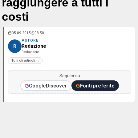
raggiungere a tutti i
costi
05.09.2015
08:50
AUTORE
Redazione
R
Redazione
Tutti gli articoli →
Seguici su
Google
Discover
Fonti preferite