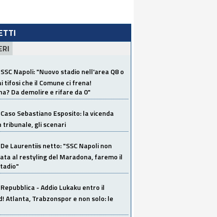
LETTI
ERI
SSC Napoli: "Nuovo stadio nell'area Q8 o
i tifosi che il Comune ci frena!
a? Da demolire e rifare da 0"
Caso Sebastiano Esposito: la vicenda
n tribunale, gli scenari
De Laurentiis netto: "SSC Napoli non
ata al restyling del Maradona, faremo il
tadio"
Repubblica - Addio Lukaku entro il
 Atlanta, Trabzonspor e non solo: le