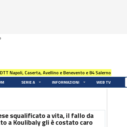
0
 DTT Napoli, Caserta, Avellino e Benevento e 84 Salerno
UM
SERIE A
INFORMAZIONI
WEB TV
e squalificato a vita, il fallo da
ato a Koulibaly gli è costato caro