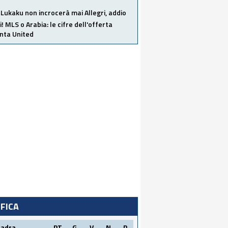
Lukaku non incrocerà mai Allegri, addio
i! MLS o Arabia: le cifre dell'offerta
anta United
IFICA
uadra
PT
G
V
N
P