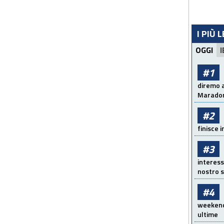
I PIÙ 
OGGI
I
#1
diremo a
Maradon
#2
finisce i
#3
interess
nostro s
#4
weekend!
ultime