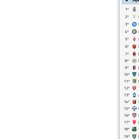
1º
2º
3º
4º
5º
6º
7º
8º
9º
10º
11º
12º
13º
14º
15º
16º
17º
18º
19º