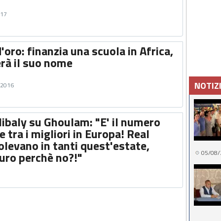
017
'oro: finanzia una scuola in Africa,
erà il suo nome
NOTIZ
o 2016
libaly su Ghoulam: "E' il numero
e tra i migliori in Europa! Real
levano in tanti quest'estate,
05/08/
uro perchè no?!"