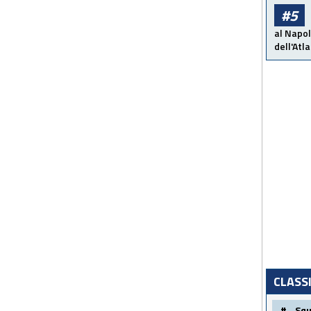
#5
al Napol
dell'Atl
CLASS
#
Sq