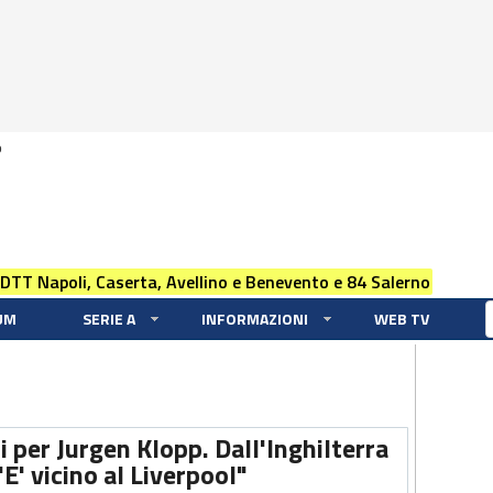
0
 DTT Napoli, Caserta, Avellino e Benevento e 84 Salerno
UM
SERIE A
INFORMAZIONI
WEB TV
 per Jurgen Klopp. Dall'Inghilterra
E' vicino al Liverpool"