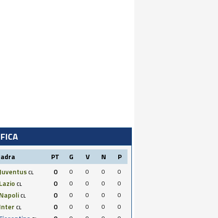
IFICA
uadra
PT
G
V
N
P
Juventus
0
0
0
0
0
CL
Lazio
0
0
0
0
0
CL
Napoli
0
0
0
0
0
CL
Inter
0
0
0
0
0
CL