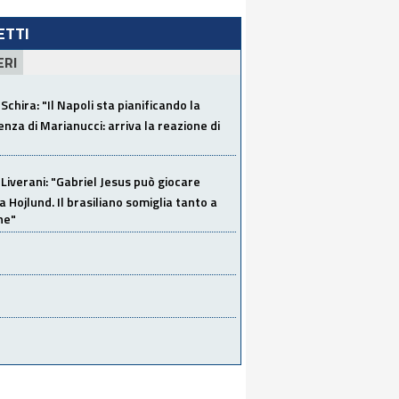
LETTI
ERI
Schira: "Il Napoli sta pianificando la
za di Marianucci: arriva la reazione di
Liverani: "Gabriel Jesus può giocare
a Hojlund. Il brasiliano somiglia tanto a
ne"