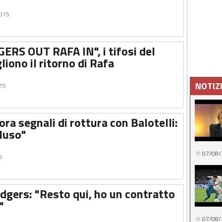
2015
ERS OUT RAFA IN", i tifosi del
liono il ritorno di Rafa
NOTIZ
015
ra segnali di rottura con Balotelli:
cluso"
07/08/
5
dgers: "Resto qui, ho un contratto
"
07/08/