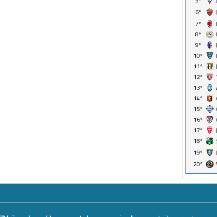
5º
6º
7º
8º
9º
10º
11º
12º
13º
14º
15º
16º
17º
18º
19º
20º