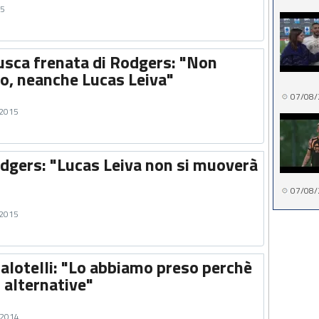
15
rusca frenata di Rodgers: "Non
o, neanche Lucas Leiva"
07/08/
 2015
odgers: "Lucas Leiva non si muoverà
"
07/08/
 2015
alotelli: "Lo abbiamo preso perchè
alternative"
 2014