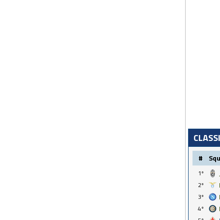
CLASS
#
Sq
1º
2º
3º
4º