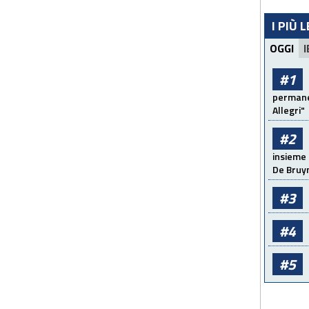
I PIÙ 
OGGI
I
#1
permanen
Allegri"
#2
insieme 
De Bruy
#3
#4
#5