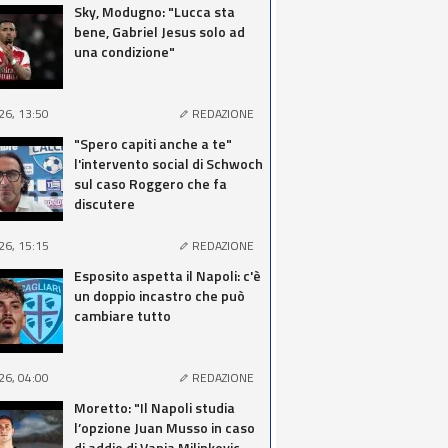
Sky, Modugno: "Lucca sta
bene, Gabriel Jesus solo ad
una condizione"
26, 13:50
REDAZIONE
"Spero capiti anche a te"
l'intervento social di Schwoch
sul caso Roggero che fa
discutere
26, 15:15
REDAZIONE
Esposito aspetta il Napoli: c'è
un doppio incastro che può
cambiare tutto
26, 04:00
REDAZIONE
Moretto: "Il Napoli studia
l’opzione Juan Musso in caso
di addio di Vanja Milinkovic-