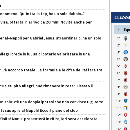
i
enomeno! Qui in Italia top, ho un solo dubbio..."
CLASS
isa: offerta in arrivo da 20 mln! Novità anche per
#
Sq
enal-Napoli per Gabriel Jesus: straordinario, ha un solo
1º
2º
3º
legri crede in lui, sa di poterlo valorizzare in una
4º
5º
"C'è accordo totale! La formula e le cifre dell'affare tra
6º
7º
Ha stupito Allegri, può rimanere in rosa". Fissato il
8º
9º
10º
n solo: c'è una doppia ipotesi che non convince Big Rom!
11º
Jesus apre al Napoli! Ecco il piano del club
12º
inita! Non si presenterà in ritiro, ieri sera accelerata
13º
14º