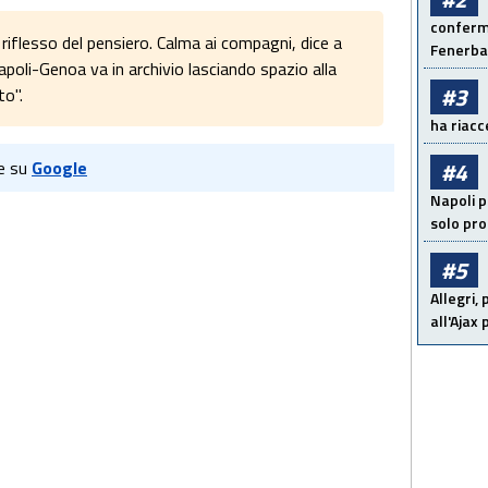
conferma
, riflesso del pensiero. Calma ai compagni, dice a
Fenerb
oli-Genoa va in archivio lasciando spazio alla
#3
to".
ha riacce
#4
e su
Google
Napoli p
solo pr
#5
Allegri,
all'Ajax