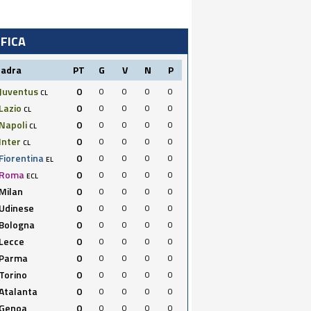
IFICA
uadra
PT
G
V
N
P
Juventus
0
0
0
0
0
CL
Lazio
0
0
0
0
0
CL
Napoli
0
0
0
0
0
CL
Inter
0
0
0
0
0
CL
Fiorentina
0
0
0
0
0
EL
Roma
0
0
0
0
0
ECL
Milan
0
0
0
0
0
Udinese
0
0
0
0
0
Bologna
0
0
0
0
0
Lecce
0
0
0
0
0
Parma
0
0
0
0
0
Torino
0
0
0
0
0
Atalanta
0
0
0
0
0
Genoa
0
0
0
0
0