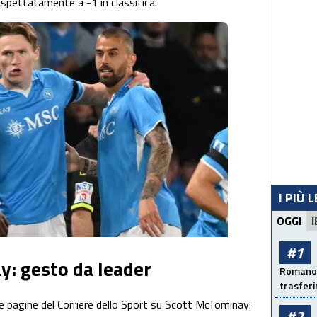
naspettatamente a -1 in classifica.
I PIÙ 
OGGI
I
#1
: gesto da leader
Romano: 
trasfer
e pagine del Corriere dello Sport su Scott McTominay:
#2