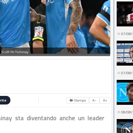
07/08/
Scott McTominay
07/08/
🖶 Stampa
A−
A+
rite
08/08/
inay sta diventando anche un leader
i