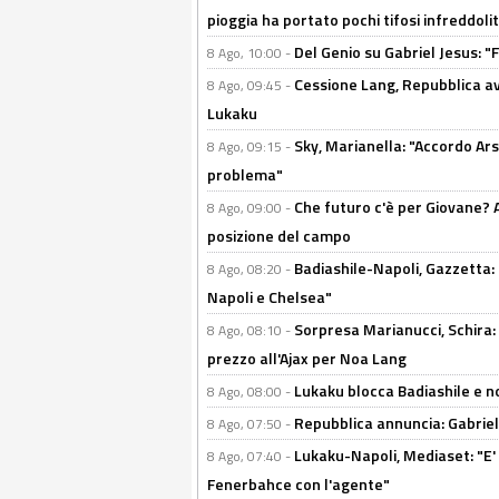
pioggia ha portato pochi tifosi infreddolit
Del Genio su Gabriel Jesus: "F
8 Ago, 10:00 -
Cessione Lang, Repubblica avv
8 Ago, 09:45 -
Lukaku
Sky, Marianella: "Accordo Ars
8 Ago, 09:15 -
problema"
Che futuro c'è per Giovane? Al
8 Ago, 09:00 -
posizione del campo
Badiashile-Napoli, Gazzetta: 
8 Ago, 08:20 -
Napoli e Chelsea"
Sorpresa Marianucci, Schira: "
8 Ago, 08:10 -
prezzo all'Ajax per Noa Lang
Lukaku blocca Badiashile e no
8 Ago, 08:00 -
Repubblica annuncia: Gabriel 
8 Ago, 07:50 -
Lukaku-Napoli, Mediaset: "E' f
8 Ago, 07:40 -
Fenerbahce con l'agente"