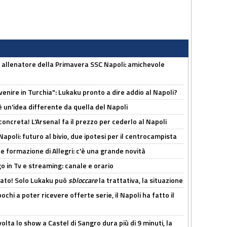
 allenatore della Primavera SSC Napoli: amichevole
venire in Turchia": Lukaku pronto a dire addio al Napoli?
'è un'idea differente da quella del Napoli
oncreta! L'Arsenal fa il prezzo per cederlo al Napoli
Napoli: futuro al bivio, due ipotesi per il centrocampista
le formazione di Allegri: c'è una grande novità
o in Tv e streaming: canale e orario
cato! Solo Lukaku può
sbloccare
la trattativa, la situazione
ochi a poter ricevere offerte serie, il Napoli ha fatto il
olta lo show a Castel di Sangro dura più di 9 minuti, la