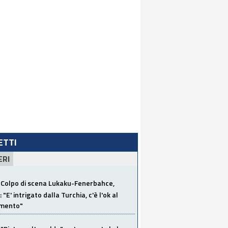
LETTI
ERI
Colpo di scena Lukaku-Fenerbahce,
"E' intrigato dalla Turchia, c'è l'ok al
imento"