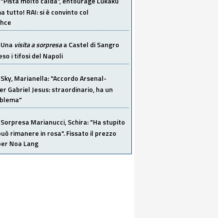
"Pista molto calda", entourage Lukaku
 tutto! RAI: si è convinto col
ahce
Una
visita a sorpresa
a Castel di Sangro
so i tifosi del Napoli
Sky, Marianella: "Accordo Arsenal-
er Gabriel Jesus: straordinario, ha un
oblema"
Sorpresa Marianucci, Schira: "Ha stupito
 può rimanere in rosa". Fissato il prezzo
 per Noa Lang