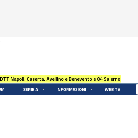
0
 DTT Napoli, Caserta, Avellino e Benevento e 84 Salerno
UM
SERIE A
INFORMAZIONI
WEB TV