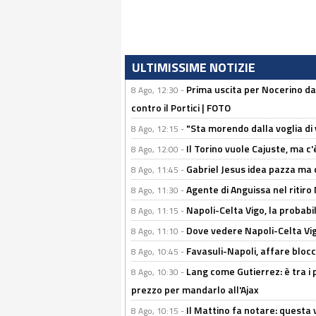
ULTIMISSIME NOTIZIE
Prima uscita per Nocerino da
8 Ago, 12:30 -
contro il Portici | FOTO
"Sta morendo dalla voglia di 
8 Ago, 12:15 -
Il Torino vuole Cajuste, ma c
8 Ago, 12:00 -
Gabriel Jesus idea pazza ma c
8 Ago, 11:45 -
Agente di Anguissa nel ritiro 
8 Ago, 11:30 -
Napoli-Celta Vigo, la probabi
8 Ago, 11:15 -
Dove vedere Napoli-Celta Vig
8 Ago, 11:10 -
Favasuli-Napoli, affare bloc
8 Ago, 10:45 -
Lang come Gutierrez: è tra i p
8 Ago, 10:30 -
prezzo per mandarlo all'Ajax
Il Mattino fa notare: questa v
8 Ago, 10:15 -