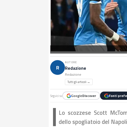
AUTORE
R
Redazione
Redazione
Tutti gli articoli →
Google
Discover
Fonti prefe
Seguici su
Lo scozzese Scott McTom
dello spogliatoio del Napol