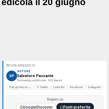
edicola il 20 giugno
14.06.2026
22:15
AUTORE
Salvatore Passante
SP
Giornalista pubblicista · SSC Napoli
Tutti gli articoli →
𝕏 Twitter
LinkedIn
Facebook
Instagram
Seguici su
Google
Discover
Fonti preferite