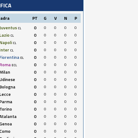
IFICA
uadra
PT
G
V
N
P
Juventus
0
0
0
0
0
CL
Lazio
0
0
0
0
0
CL
Napoli
0
0
0
0
0
CL
Inter
0
0
0
0
0
CL
Fiorentina
0
0
0
0
0
EL
Roma
0
0
0
0
0
ECL
Milan
0
0
0
0
0
Udinese
0
0
0
0
0
Bologna
0
0
0
0
0
Lecce
0
0
0
0
0
Parma
0
0
0
0
0
Torino
0
0
0
0
0
Atalanta
0
0
0
0
0
Genoa
0
0
0
0
0
Como
0
0
0
0
0