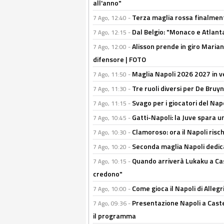
all'anno"
Terza maglia rossa finalment
7 Ago, 12:40 -
Dal Belgio: "Monaco e Atlant
7 Ago, 12:15 -
Alisson prende in giro Marianu
7 Ago, 12:00 -
difensore | FOTO
Maglia Napoli 2026 2027 in ve
7 Ago, 11:50 -
Tre ruoli diversi per De Bru
7 Ago, 11:30 -
Svago per i giocatori del Nap
7 Ago, 11:15 -
Gatti-Napoli: la Juve spara 
7 Ago, 10:45 -
Clamoroso: ora il Napoli risch
7 Ago, 10:30 -
Seconda maglia Napoli dedica
7 Ago, 10:20 -
Quando arriverà Lukaku a Cast
7 Ago, 10:15 -
credono"
Come gioca il Napoli di Alleg
7 Ago, 10:00 -
Presentazione Napoli a Castel
7 Ago, 09:36 -
il programma