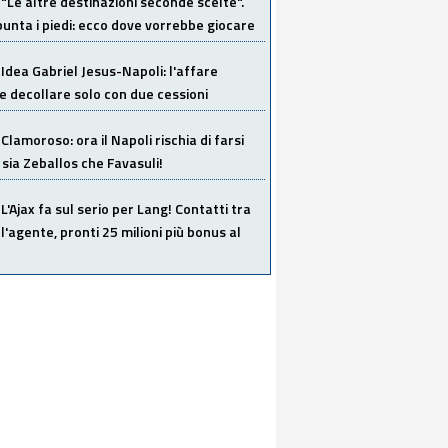
"Le altre destinazioni seconde scelte".
unta i piedi: ecco dove vorrebbe giocare
Idea Gabriel Jesus-Napoli: l'affare
 decollare solo con due cessioni
Clamoroso: ora il Napoli rischia di farsi
 sia Zeballos che Favasuli!
L'Ajax fa sul serio per Lang! Contatti tra
 l'agente, pronti 25 milioni più bonus al