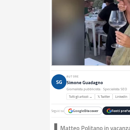
AUTORE
SG
Simone Guadagno
Giornalista pubblicista · Specialista SEO
Tutti gli articoli →
𝕏 Twitter
LinkedIn
Google
Discover
Fonti prefe
Seguici su
Matteo Politano in vacanza