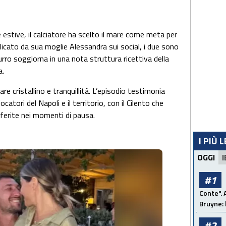
 estive, il calciatore ha scelto il mare come meta per
blicato da sua moglie Alessandra sui social, i due sono
rro soggiorna in una nota struttura ricettiva della
a.
re cristallino e tranquillità. L’episodio testimonia
catori del Napoli e il territorio, con il Cilento che
ferite nei momenti di pausa.
I PIÙ 
OGGI
I
#1
Conte". 
Bruyne: 
#2