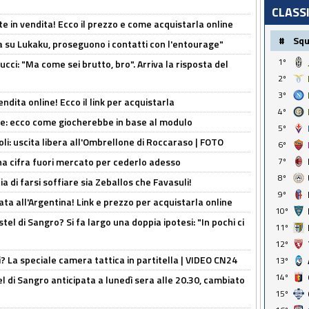
CLASS
e in vendita! Ecco il prezzo e come acquistarla online
#
Sq
a su Lukaku, proseguono i contatti con l'entourage"
1º
cci: "Ma come sei brutto, bro". Arriva la risposta del
2º
3º
ndita online! Ecco il link per acquistarla
4º
yne: ecco come giocherebbe in base al modulo
5º
oli: uscita libera all'Ombrellone di Roccaraso | FOTO
6º
7º
una cifra fuori mercato per cederlo adesso
8º
ia di farsi soffiare sia Zeballos che Favasuli!
9º
ta all'Argentina! Link e prezzo per acquistarla online
10º
el di Sangro? Si fa largo una doppia ipotesi: "In pochi ci
11º
12º
ri? La speciale camera tattica in partitella | VIDEO CN24
13º
14º
 di Sangro anticipata a lunedì sera alle 20.30, cambiato
15º