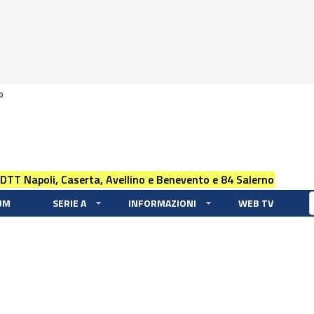
0
 DTT Napoli, Caserta, Avellino e Benevento e 84 Salerno
UM
SERIE A
INFORMAZIONI
WEB TV