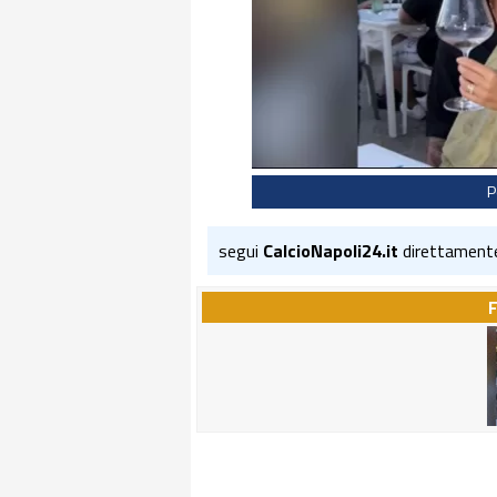
P
segui
CalcioNapoli24.it
direttament