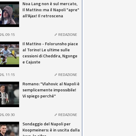
Noa Lang non è sul mercato,
Il Mattino: ma il Napoli "apre"
all'Ajax! Il retroscena
26, 09:15
REDAZIONE
Il Mattino - Folorunsho piace
al Torino! Le ultime sulle
cessioni di Cheddira, Ngonge
e Cajuste
26, 11:15
REDAZIONE
Romano: "Vlahovic al Napoli è
semplicemente impossibile!
Vi spiego perché"
26, 09:30
REDAZIONE
Sondaggio del Napoli per
Koopmeiners: è in uscita dalla
Juve, le cifre