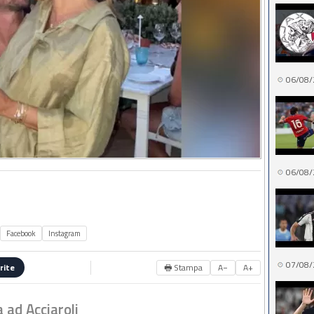
06/08/
06/08/
Facebook
Instagram
07/08/
🖶 Stampa
A−
A+
rite
 ad Acciaroli