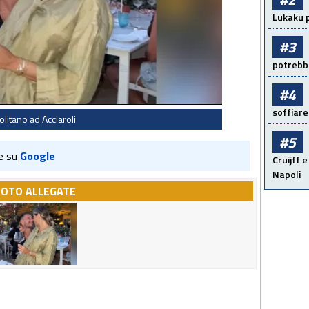
Lukaku p
#3
potrebbe
#4
soffiare
olitano ad Acciaroli
#5
e su
Google
Cruijff e
Napoli
FOTO ALLEGATE