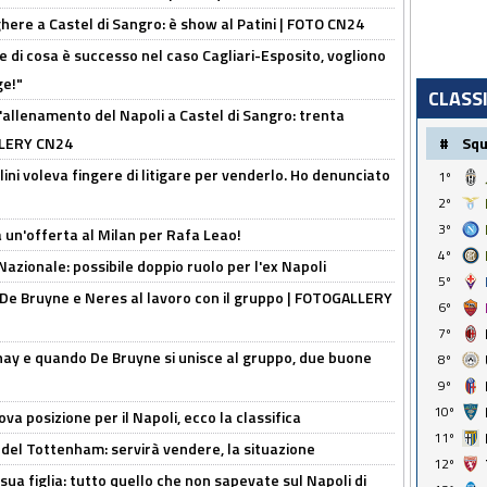
here a Castel di Sangro: è show al Patini | FOTO CN24
 di cosa è successo nel caso Cagliari-Esposito, vogliono
ge!"
CLASS
'allenamento del Napoli a Castel di Sangro: trenta
#
Sq
ALLERY CN24
lini voleva fingere di litigare per venderlo. Ho denunciato
1º
2º
3º
 un'offerta al Milan per Rafa Leao!
4º
Nazionale: possibile doppio ruolo per l'ex Napoli
5º
 De Bruyne e Neres al lavoro con il gruppo | FOTOGALLERY
6º
7º
nay e quando De Bruyne si unisce al gruppo, due buone
8º
9º
10º
a posizione per il Napoli, ecco la classifica
11º
 del Tottenham: servirà vendere, la situazione
12º
sua figlia: tutto quello che non sapevate sul Napoli di