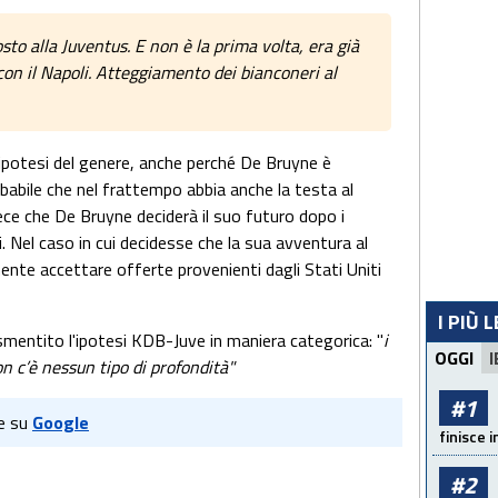
to alla Juventus. E non è la prima volta, era già
on il Napoli. Atteggiamento dei bianconeri al
'ipotesi del genere, anche perché De Bruyne è
abile che nel frattempo abbia anche la testa al
ece che De Bruyne deciderà il suo futuro dopo i
. Nel caso in cui decidesse che la sua avventura al
ente accettare offerte provenienti dagli Stati Uniti
I PIÙ 
 smentito l'ipotesi KDB-Juve in maniera categorica: "
i
OGGI
I
n c’è nessun tipo di profondità"
#1
e su
Google
finisce i
#2