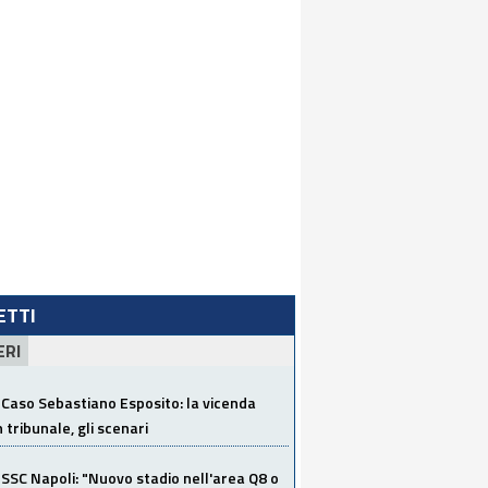
LETTI
ERI
Caso Sebastiano Esposito: la vicenda
n tribunale, gli scenari
SSC Napoli: "Nuovo stadio nell'area Q8 o