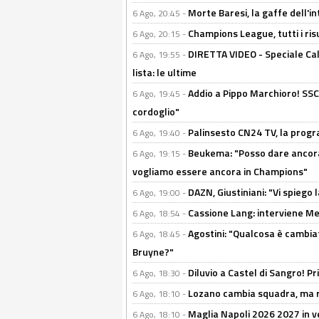
Morte Baresi, la gaffe dell'i
6 Ago, 20:45 -
Champions League, tutti i ris
6 Ago, 20:15 -
DIRETTA VIDEO - Speciale Cal
6 Ago, 19:55 -
lista: le ultime
Addio a Pippo Marchioro! SSC N
6 Ago, 19:45 -
cordoglio"
Palinsesto CN24 TV, la prog
6 Ago, 19:40 -
Beukema: "Posso dare ancora 
6 Ago, 19:15 -
vogliamo essere ancora in Champions"
DAZN, Giustiniani: "Vi spiego 
6 Ago, 19:00 -
Cassione Lang: interviene Me
6 Ago, 18:54 -
Agostini: "Qualcosa è cambiat
6 Ago, 18:45 -
Bruyne?"
Diluvio a Castel di Sangro! P
6 Ago, 18:30 -
Lozano cambia squadra, ma re
6 Ago, 18:10 -
Maglia Napoli 2026 2027 in ve
6 Ago, 18:10 -