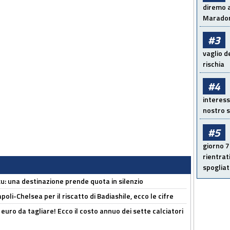
diremo a
Maradon
#3
vaglio d
rischia
#4
interess
nostro s
#5
giorno 7
rientrat
spogliato
ku: una destinazione prende quota in silenzio
oli-Chelsea per il riscatto di Badiashile, ecco le cifre
i euro da tagliare! Ecco il costo annuo dei sette calciatori