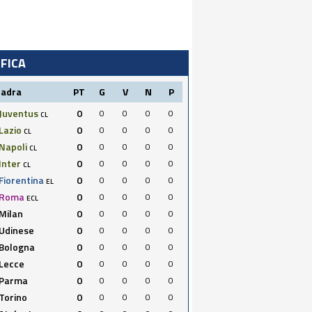
IFICA
uadra
PT
G
V
N
P
Juventus
0
0
0
0
0
CL
Lazio
0
0
0
0
0
CL
Napoli
0
0
0
0
0
CL
Inter
0
0
0
0
0
CL
Fiorentina
0
0
0
0
0
EL
Roma
0
0
0
0
0
ECL
Milan
0
0
0
0
0
Udinese
0
0
0
0
0
Bologna
0
0
0
0
0
Lecce
0
0
0
0
0
Parma
0
0
0
0
0
Torino
0
0
0
0
0