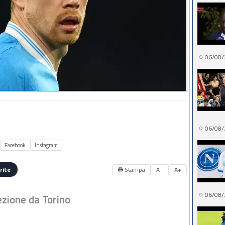
06/08/
06/08/
Facebook
Instagram
🖶 Stampa
A−
A+
rite
06/08/
ezione da Torino