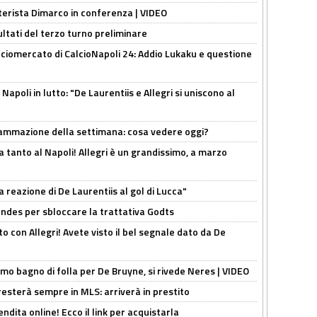
nterista Dimarco in conferenza | VIDEO
ultati del terzo turno preliminare
ciomercato di CalcioNapoli 24: Addio Lukaku e questione
apoli in lutto: "De Laurentiis e Allegri si uniscono al
rammazione della settimana: cosa vedere oggi?
tanto al Napoli! Allegri è un grandissimo, a marzo
la reazione di De Laurentiis al gol di Lucca"
ndes per sbloccare la trattativa Godts
o con Allegri! Avete visto il bel segnale dato da De
rimo bagno di folla per De Bruyne, si rivede Neres | VIDEO
sterà sempre in MLS: arriverà in prestito
ndita online! Ecco il link per acquistarla