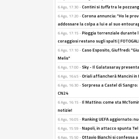
Contini si
tuffa
tra le pozzang
6 Ago, 17:30 -
Corona annuncia: "Ho le prove
6 Ago, 17:20 -
addossare la colpa a lui e al suo entoura
Pioggia torrenziale durante l
6 Ago, 17:15 -
coraggiosi restano sugli spalti | FOTOG
Caso Esposito, Giuffredi: "Giu
6 Ago, 17:10 -
Melis"
Sky - Il Galatasaray presenta
6 Ago, 17:00 -
Oriali affiancherà Mancini in 
6 Ago, 16:45 -
Sorpresa a Castel di Sangro:
6 Ago, 16:30 -
CN24
Il Mattino: come sta McTomi
6 Ago, 16:15 -
notizie!
Ranking UEFA aggiornato: nuov
6 Ago, 16:05 -
Napoli, in attacco spunta Tel
6 Ago, 15:59 -
Ottavio Bianchi si confessa a 
6 Ago, 15:50 -