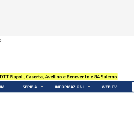
0
 DTT Napoli, Caserta, Avellino e Benevento e 84 Salerno
UM
SERIE A
INFORMAZIONI
WEB TV