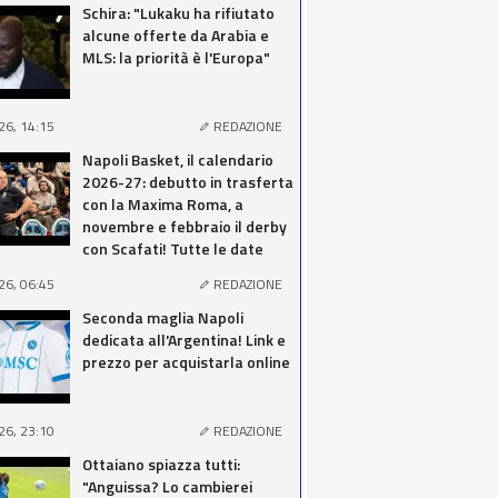
Schira: "Lukaku ha rifiutato
alcune offerte da Arabia e
MLS: la priorità è l'Europa"
26, 14:15
REDAZIONE
Napoli Basket, il calendario
2026-27: debutto in trasferta
con la Maxima Roma, a
novembre e febbraio il derby
con Scafati! Tutte le date
26, 06:45
REDAZIONE
Seconda maglia Napoli
dedicata all'Argentina! Link e
prezzo per acquistarla online
26, 23:10
REDAZIONE
Ottaiano spiazza tutti:
"Anguissa? Lo cambierei