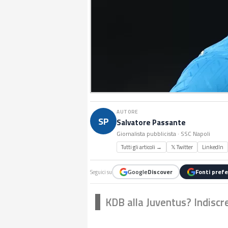
AUTORE
SP
Salvatore Passante
Giornalista pubblicista · SSC Napoli
Tutti gli articoli →
𝕏 Twitter
LinkedIn
Google
Discover
Fonti prefe
Seguici su
KDB alla Juventus? Indiscr