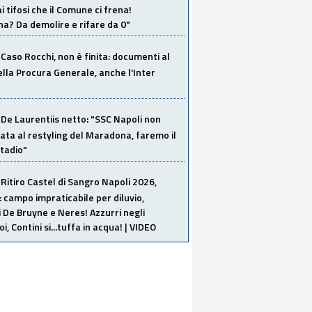
i tifosi che il Comune ci frena!
a? Da demolire e rifare da 0"
Caso Rocchi, non è finita: documenti al
ella Procura Generale, anche l'Inter
De Laurentiis netto: "SSC Napoli non
ata al restyling del Maradona, faremo il
tadio"
Ritiro Castel di Sangro Napoli 2026,
: campo impraticabile per diluvio,
i De Bruyne e Neres! Azzurri negli
i, Contini si...tuffa in acqua! | VIDEO