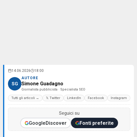
14.06.2026
18:00
AUTORE
Simone Guadagno
SG
Giornalista pubblicista · Specialista SEO
Tutti gli articoli →
𝕏 Twitter
LinkedIn
Facebook
Instagram
Seguici su
Google
Discover
Fonti preferite