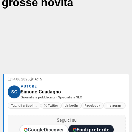
grosse novità
14.06.2026
16:15
AUTORE
Simone Guadagno
SG
Giornalista pubblicista · Specialista SEO
Tutti gli articoli →
𝕏 Twitter
LinkedIn
Facebook
Instagram
Seguici su
Google
Discover
Fonti preferite