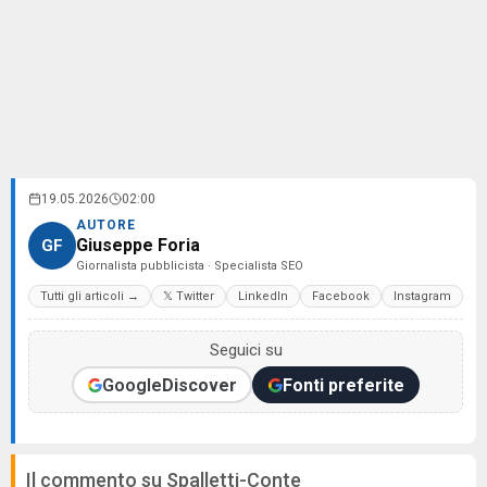
19.05.2026
02:00
AUTORE
Giuseppe Foria
GF
Giornalista pubblicista · Specialista SEO
Tutti gli articoli →
𝕏 Twitter
LinkedIn
Facebook
Instagram
Seguici su
Google
Discover
Fonti preferite
Il commento su Spalletti-Conte