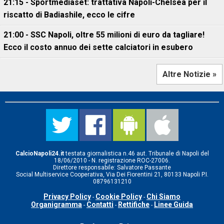
21:15 - Sportmediaset: trattativa Napoli-Chelsea per il
riscatto di Badiashile, ecco le cifre
21:00 - SSC Napoli, oltre 55 milioni di euro da tagliare!
Ecco il costo annuo dei sette calciatori in esubero
Altre Notizie »
CalcioNapoli24.it
testata giornalistica n.46 aut. Tribunale di Napoli del
18/06/2010 - N. registrazione ROC-27006.
Direttore responsabile: Salvatore Passante
Social Multiservice Cooperativa, Via Dei Fiorentini 21, 80133 Napoli P.I.
08796131210
Privacy Policy
Cookie Policy
Chi Siamo
-
-
Organigramma
Contatti
Rettifiche
Linee Guida
-
-
-