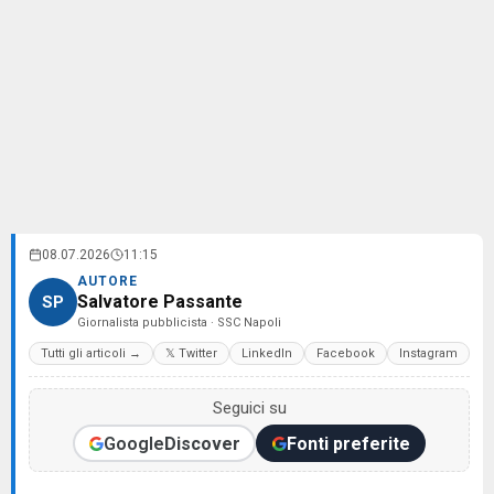
08.07.2026
11:15
AUTORE
Salvatore Passante
SP
Giornalista pubblicista · SSC Napoli
Tutti gli articoli →
𝕏 Twitter
LinkedIn
Facebook
Instagram
Seguici su
Google
Discover
Fonti preferite