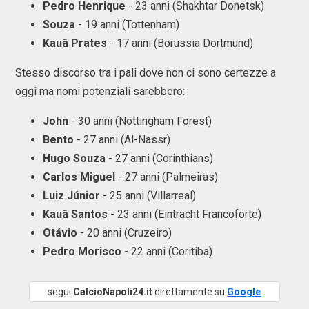
Pedro Henrique
- 23 anni (Shakhtar Donetsk)
Souza
- 19 anni (Tottenham)
Kauã Prates
- 17 anni (Borussia Dortmund)
Stesso discorso tra i pali dove non ci sono certezze a
oggi ma nomi potenziali sarebbero:
John
- 30 anni (Nottingham Forest)
Bento
- 27 anni (Al-Nassr)
Hugo Souza
- 27 anni (Corinthians)
Carlos Miguel
- 27 anni (Palmeiras)
Luiz Júnior
- 25 anni (Villarreal)
Kauã Santos
- 23 anni (Eintracht Francoforte)
Otávio
- 20 anni (Cruzeiro)
Pedro Morisco
- 22 anni (Coritiba)
segui
CalcioNapoli24.it
direttamente su
Google