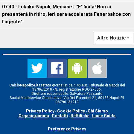
07:40 - Lukaku-Napoli, Mediaset: "E' finita! Non si
presenterà in ritiro, ieri sera accelerata Fenerbahce con
l'agente"
Altre Notizie »
CalcioNapoli24.it
testata giornalistica n.46 aut. Tribunale di Napoli del
18/06/2010 - N. registrazione ROC-27006.
Direttore responsabile: Salvatore Passante
Social Multiservice Cooperativa, Via Dei Fiorentini 21, 80133 Napoli P.I.
08796131210
Privacy Policy
Cookie Policy
Chi Siamo
-
-
Organigramma
Contatti
Rettifiche
Linee Guida
-
-
-
Preferenze Privacy