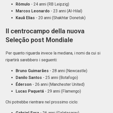
Rômulo
- 24 anni (RB Leipzig)
Marcos Leonardo
- 23 anni (Al-Hilal)
Kauã Elias
- 20 anni (Shakhtar Donetsk)
Il centrocampo della nuova
Seleç
ã
o post Mondiale
Per quanto riguarda invece la mediana, i nomi da cui si
ripartirà sarebbero i seguenti:
Bruno Guimarães
- 28 anni (Newcastle)
Danilo Santos
- 25 anni (Botafogo)
Éderson
- 26 anni (Manchester United)
Lucas Paquetá
- 29 anni (Flamengo)
Chi potrebbe rientrare nel prossimo ciclo:
Gabriel Sara
- 26 anni (Galatasaray)