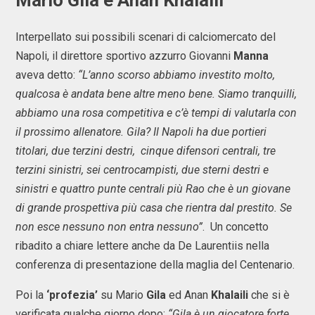
Mario Gila e Anan Khalaili
Interpellato sui possibili scenari di calciomercato del
Napoli, il direttore sportivo azzurro Giovanni
Manna
aveva detto:
“L’anno scorso abbiamo investito molto,
qualcosa è andata bene altre meno bene. Siamo tranquilli,
abbiamo una rosa competitiva e c’è tempi di valutarla con
il prossimo allenatore. Gila? Il Napoli ha due portieri
titolari, due terzini destri, cinque difensori centrali, tre
terzini sinistri, sei centrocampisti, due sterni destri e
sinistri e quattro punte centrali più Rao che è un giovane
di grande prospettiva più casa che rientra dal prestito. Se
non esce nessuno non entra nessuno”
. Un concetto
ribadito a chiare lettere anche da De Laurentiis nella
conferenza di presentazione della maglia del Centenario.
Poi la
‘profezia’
su Mario
Gila
ed Anan
Khalaili
che si è
verificata qualche giorno dopo:
“Gila è un giocatore forte,