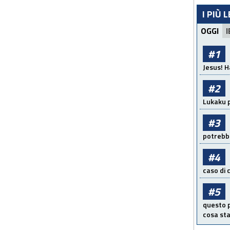
I PIÙ 
OGGI
I
#1
Jesus! H
#2
Lukaku p
#3
potrebbe
#4
caso di
#5
questo p
cosa sta