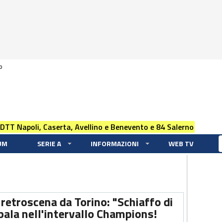
0
 DTT Napoli, Caserta, Avellino e Benevento e 84 Salerno
UM
SERIE A
INFORMAZIONI
WEB TV
troscena da Torino: "Schiaffo di
bala nell'intervallo Champions!