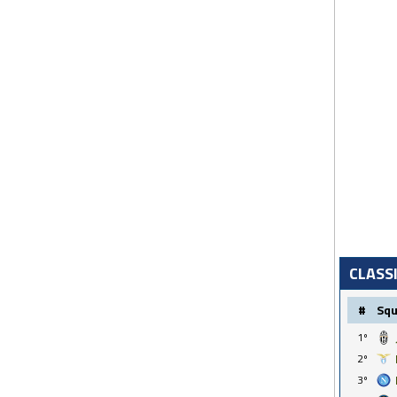
CLASS
#
Sq
1º
2º
3º