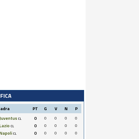
IFICA
uadra
PT
G
V
N
P
Juventus
0
0
0
0
0
CL
Lazio
0
0
0
0
0
CL
Napoli
0
0
0
0
0
CL