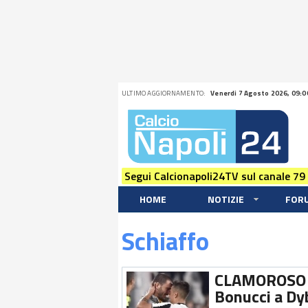
ULTIMO AGGIORNAMENTO:
Venerdi 7 Agosto 2026, 09:0
Segui Calcionapoli24TV sul canale 79
HOME
NOTIZIE
FOR
Schiaffo
CLAMOROSO re
Bonucci a Dy