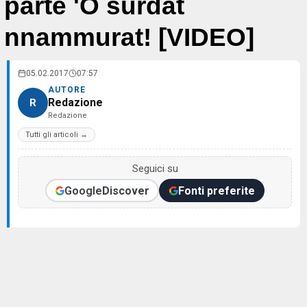
parte 'O surdat
nnammurat! [VIDEO]
05.02.2017
07:57
AUTORE
Redazione
R
Redazione
Tutti gli articoli →
Seguici su
Google
Discover
Fonti preferite