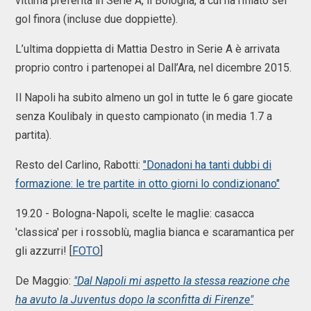
vittima preferita in Serie A, il Bologna, a cui ha rifilato sei
gol finora (incluse due doppiette).
L’ultima doppietta di Mattia Destro in Serie A è arrivata
proprio contro i partenopei al Dall’Ara, nel dicembre 2015.
Il Napoli ha subito almeno un gol in tutte le 6 gare giocate
senza Koulibaly in questo campionato (in media 1.7 a
partita).
Resto del Carlino, Rabotti:
"Donadoni ha tanti dubbi di
formazione: le tre partite in otto giorni lo condizionano"
19.20 - Bologna-Napoli, scelte le maglie: casacca
'classica' per i rossoblù, maglia bianca e scaramantica per
gli azzurri! [
FOTO
]
De Maggio:
"Dal Napoli mi aspetto la stessa reazione che
ha avuto la Juventus dopo la sconfitta di Firenze"