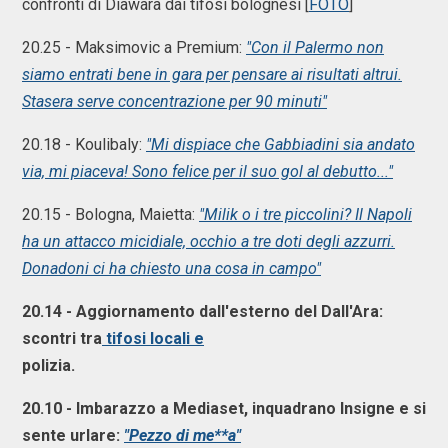
confronti di Diawara dai tifosi bolognesi [
FOTO
]
20.25 - Maksimovic a Premium:
"Con il Palermo non
siamo entrati bene in gara per pensare ai risultati altrui.
Stasera serve concentrazione per 90 minuti"
20.18 - Koulibaly:
"Mi dispiace che Gabbiadini sia andato
via, mi piaceva! Sono felice per il suo gol al debutto..."
20.15 - Bologna, Maietta:
"Milik o i tre piccolini? Il Napoli
ha un attacco micidiale, occhio a tre doti degli azzurri.
Donadoni ci ha chiesto una cosa in campo"
20.14 - Aggiornamento dall'esterno del Dall'Ara:
scontri tra
tifosi locali e
polizia.
20.10 - Imbarazzo a Mediaset, inquadrano Insigne e si
sente urlare:
"Pezzo di me**a"