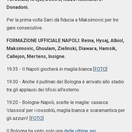
Donadoni.
Per la prima volta Sarri dà fiducia a Maksimovic per tre
gare consecutive.
FORMAZIONE UFFICIALE NAPOLI: Reina, Hysaj, Albiol,
Maksimovic, Ghoulam, Zielinski, Diawara, Hamsik,
Callejon, Mertens, Insigne.
19.35 - Il Napoli giocherà in maglia bianca [
FOTO
]
19.30 - Anche il pullman del Bologna è arrivato allo stadio
tra gli applausi dei tifosi all'esterno.
19.20 - Bologna-Napoli, scelte le maglie: casacca
'classica' per i rossoblù, maglia bianca e scaramantica per
gli azzurri! [
FOTO
]
Il Bologna ha vinto solo una
delle ultime sei