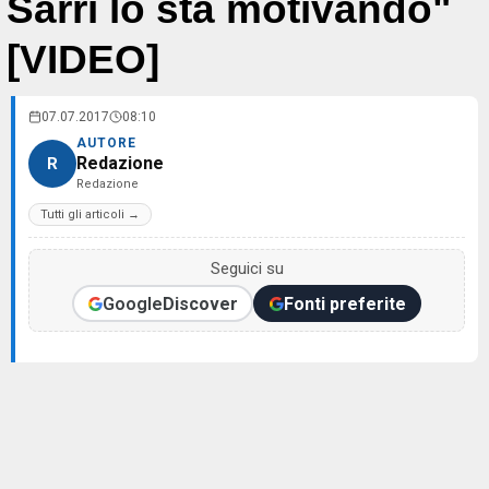
Sarri lo sta motivando"
[VIDEO]
07.07.2017
08:10
AUTORE
Redazione
R
Redazione
Tutti gli articoli →
Seguici su
Google
Discover
Fonti preferite