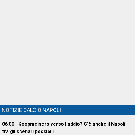
NOTIZIE CALCIO NAPOLI
06:00 - Koopmeiners verso l'addio? C'è anche il Napoli
tra gli scenari possibili