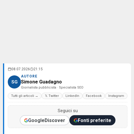
08.07.2026
21:15
AUTORE
Simone Guadagno
SG
Giornalista pubblicista · Specialista SEO
Tutti gli articoli →
𝕏 Twitter
LinkedIn
Facebook
Instagram
Seguici su
Google
Discover
Fonti preferite