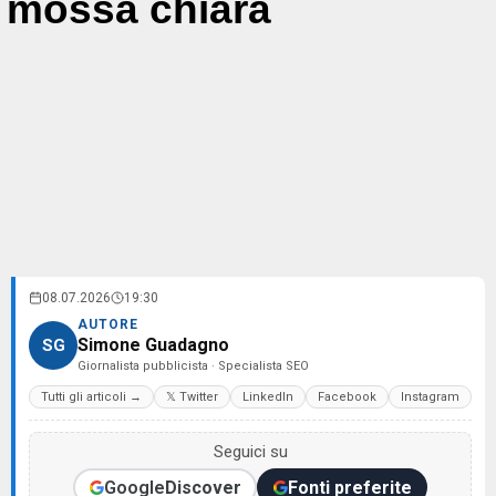
mossa chiara
08.07.2026
19:30
AUTORE
Simone Guadagno
SG
Giornalista pubblicista · Specialista SEO
Tutti gli articoli →
𝕏 Twitter
LinkedIn
Facebook
Instagram
Seguici su
Google
Discover
Fonti preferite