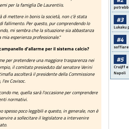
emi per la famiglia De Laurentiis.
potrebbe
à di mettere in bonis la società, non c'è stata
#3
di fallimento. Per questo, pur comprendendo lo
Lukaku p
ando, mi sembra che la situazione sia abbastanza
a mia esperienza professionale."
#4
soffiare
campanello d'allarme per il sistema calcio?
#5
rme per pretendere una maggiore trasparenza nei
Cruijff e
empio, il comitato presieduto dal senatore Verini
Napoli
mafia ascolterà il presidente della Commissione
 l'ex Covisoc.
econdo me, quella sarà l'occasione per comprendere
enti normativi.
ono spesso poco leggibili e questo, in generale, non è
rvire a sollecitare il legislatore a intervenire
ato.