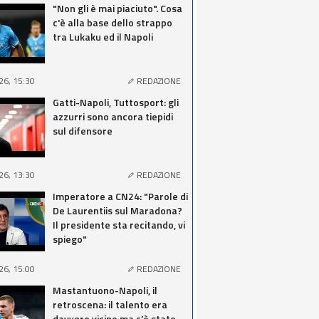
"Non gli è mai piaciuto". Cosa
c'è alla base dello strappo
tra Lukaku ed il Napoli
26, 15:30
REDAZIONE
Gatti-Napoli, Tuttosport: gli
azzurri sono ancora tiepidi
sul difensore
26, 13:30
REDAZIONE
Imperatore a CN24: "Parole di
De Laurentiis sul Maradona?
Il presidente sta recitando, vi
spiego"
26, 15:00
REDAZIONE
Mastantuono-Napoli, il
retroscena: il talento era
davvero vicino ma c’è stato