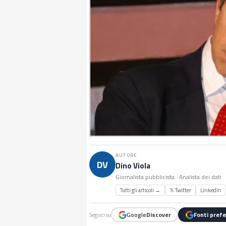
AUTORE
DV
Dino Viola
Giornalista pubblicista · Analista dei dati
Tutti gli articoli →
𝕏 Twitter
LinkedIn
Google
Discover
Fonti prefe
Seguici su