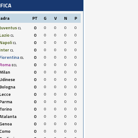
IFICA
uadra
PT
G
V
N
P
Juventus
0
0
0
0
0
CL
Lazio
0
0
0
0
0
CL
Napoli
0
0
0
0
0
CL
Inter
0
0
0
0
0
CL
Fiorentina
0
0
0
0
0
EL
Roma
0
0
0
0
0
ECL
Milan
0
0
0
0
0
Udinese
0
0
0
0
0
Bologna
0
0
0
0
0
Lecce
0
0
0
0
0
Parma
0
0
0
0
0
Torino
0
0
0
0
0
Atalanta
0
0
0
0
0
Genoa
0
0
0
0
0
Como
0
0
0
0
0