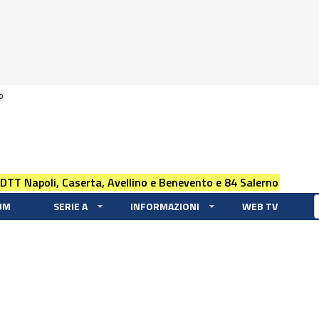
0
 DTT Napoli, Caserta, Avellino e Benevento e 84 Salerno
UM
SERIE A
INFORMAZIONI
WEB TV