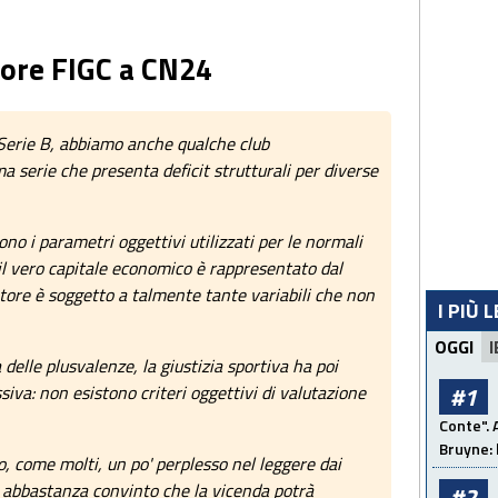
tore FIGC a CN24
 Serie B, abbiamo anche qualche club
a serie che presenta deficit strutturali per diverse
no i parametri oggettivi utilizzati per le normali
 il vero capitale economico è rappresentato dal
iatore è soggetto a talmente tante variabili che non
I PIÙ 
OGGI
I
 delle plusvalenze, la giustizia sportiva ha poi
#1
iva: non esistono criteri oggettivi di valutazione
Conte". 
Bruyne: 
, come molti, un po' perplesso nel leggere dai
no abbastanza convinto che la vicenda potrà
#2