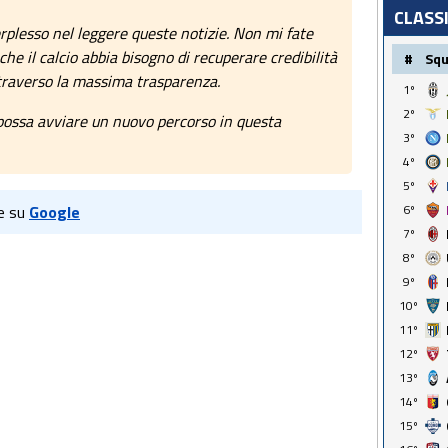
CLASS
rplesso nel leggere queste notizie. Non mi fate
e il calcio abbia bisogno di recuperare credibilità
#
Sq
traverso la massima trasparenza.
1º
2º
possa avviare un nuovo percorso in questa
3º
4º
5º
6º
e su
Google
7º
8º
9º
10º
11º
12º
13º
14º
15º