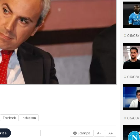
06/08/
06/08/
06/08/
Facebook
Instagram
🖶 Stampa
A−
A+
rite