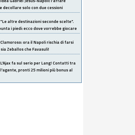
Idea Gabriel Jesus-Napoli: l'affare
 decollare solo con due cessioni
"Le altre destinazioni seconde scelte".
unta i piedi: ecco dove vorrebbe giocare
Clamoroso: ora il Napoli rischia di farsi
 sia Zeballos che Favasuli!
L'Ajax fa sul serio per Lang! Contatti tra
 l'agente, pronti 25 milioni più bonus al