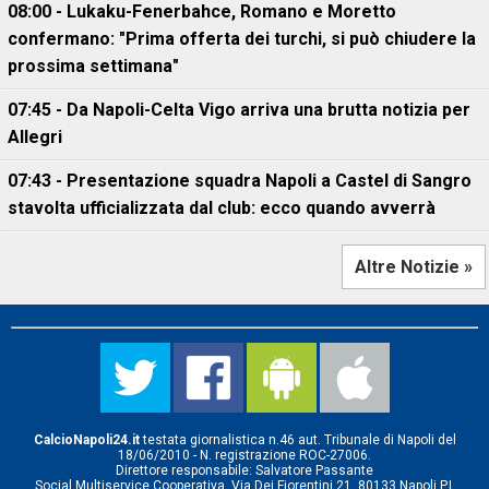
08:00 - Lukaku-Fenerbahce, Romano e Moretto
confermano: "Prima offerta dei turchi, si può chiudere la
prossima settimana"
07:45 - Da Napoli-Celta Vigo arriva una brutta notizia per
Allegri
07:43 - Presentazione squadra Napoli a Castel di Sangro
stavolta ufficializzata dal club: ecco quando avverrà
Altre Notizie »
CalcioNapoli24.it
testata giornalistica n.46 aut. Tribunale di Napoli del
18/06/2010 - N. registrazione ROC-27006.
Direttore responsabile: Salvatore Passante
Social Multiservice Cooperativa, Via Dei Fiorentini 21, 80133 Napoli P.I.