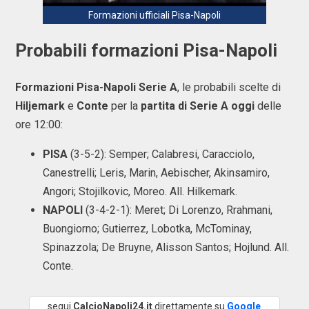
Formazioni ufficiali Pisa-Napoli
Probabili formazioni Pisa-Napoli
Formazioni Pisa-Napoli Serie A
, le probabili scelte di
Hiljemark
e
Conte
per la
partita di Serie A oggi
delle
ore 12:00:
PISA
(3-5-2): Semper; Calabresi, Caracciolo,
Canestrelli; Leris, Marin, Aebischer, Akinsamiro,
Angori; Stojilkovic, Moreo. All. Hilkemark.
NAPOLI
(3-4-2-1): Meret; Di Lorenzo, Rrahmani,
Buongiorno; Gutierrez, Lobotka, McTominay,
Spinazzola; De Bruyne, Alisson Santos; Hojlund. All.
Conte.
segui
CalcioNapoli24.it
direttamente su
Google