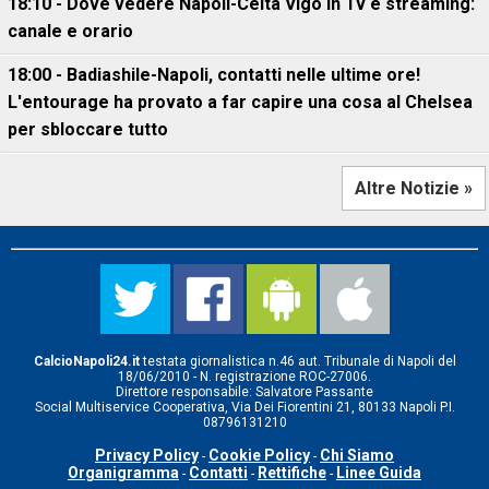
18:10 - Dove vedere Napoli-Celta Vigo in Tv e streaming:
canale e orario
18:00 - Badiashile-Napoli, contatti nelle ultime ore!
L'entourage ha provato a far capire una cosa al Chelsea
per sbloccare tutto
Altre Notizie »
CalcioNapoli24.it
testata giornalistica n.46 aut. Tribunale di Napoli del
18/06/2010 - N. registrazione ROC-27006.
Direttore responsabile: Salvatore Passante
Social Multiservice Cooperativa, Via Dei Fiorentini 21, 80133 Napoli P.I.
08796131210
Privacy Policy
Cookie Policy
Chi Siamo
-
-
Organigramma
Contatti
Rettifiche
Linee Guida
-
-
-