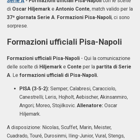
Serie A
- Formazioni ufficiali Pisa-Napoli
con le scelte
di
Oscar Hiljemark
e
Antonio Conte
, match valido per la
37ª giornata Serie A
.
Formazioni Pisa-Napoli
, ci sono
sorprese.
Formazioni ufficiali Pisa-Napoli
Formazioni ufficiali Pisa-Napoli
- Qui la comunicazione
delle scelte di
Hiljemark
e
Conte
per la
partita di Serie
A
. Le
formazioni ufficiali di Pisa-Napoli.
PISA (3-5-2):
Semper; Calabresi, Caracciolo,
Canestrelli; Leris, Hojholt, Aebischer, Akinsanmiro,
Angori; Moreo, Stojilkovic.
Allenatore:
Oscar
Hiljemark.
A disposizione: Nicolas, Scuffet, Marin, Meister,
Cuadrado, Touré, Durosinmi, Iling-Junior, Vural, Stengs,