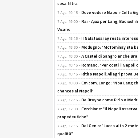
cosa filtra
Dove vedere Napoli-Celta Vig
7 Ago, 19:15 -
Rai - Ajax per Lang, Badiashil
7 Ago, 19:00 -
Vicario
Il Galatasaray resta interes
7 Ago, 18:45 -
Modugno: "McTominay sta ben
7 Ago, 18:30 -
A Castel di Sangro anche Bran
7 Ago, 18:30 -
Romano: "Per costi il Napoli 
7 Ago, 18:15 -
Ritiro Napoli: Allegri prova 
7 Ago, 18:15 -
Cm.com, Longo: "Noa Lang chiu
7 Ago, 18:00 -
chances al Napoli"
De Bruyne come Pirlo o Modric
7 Ago, 17:45 -
Cerchione: "Il Napoli osserv
7 Ago, 17:30 -
propedeutiche"
Del Genio: "Lucca alto 2 metri
7 Ago, 17:15 -
qualità"