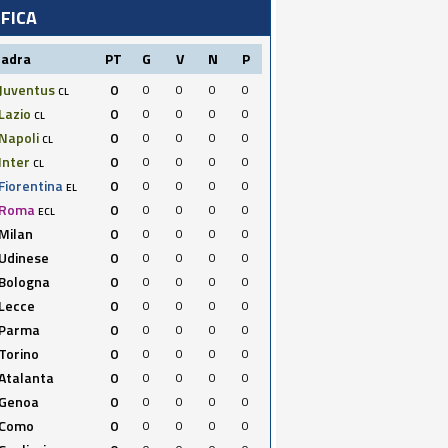
IFICA
uadra
PT
G
V
N
P
Juventus
0
0
0
0
0
CL
Lazio
0
0
0
0
0
CL
Napoli
0
0
0
0
0
CL
Inter
0
0
0
0
0
CL
Fiorentina
0
0
0
0
0
EL
Roma
0
0
0
0
0
ECL
Milan
0
0
0
0
0
Udinese
0
0
0
0
0
Bologna
0
0
0
0
0
Lecce
0
0
0
0
0
Parma
0
0
0
0
0
Torino
0
0
0
0
0
Atalanta
0
0
0
0
0
Genoa
0
0
0
0
0
Como
0
0
0
0
0