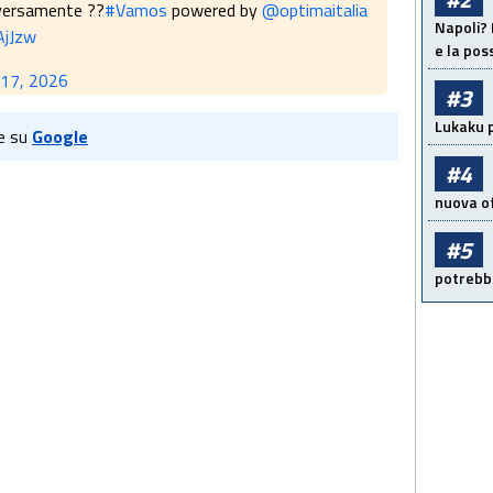
iversamente ??
#Vamos
powered by
@optimaitalia
Napoli? 
AjJzw
e la pos
17, 2026
#3
Lukaku p
e su
Google
#4
nuova of
#5
potrebbe