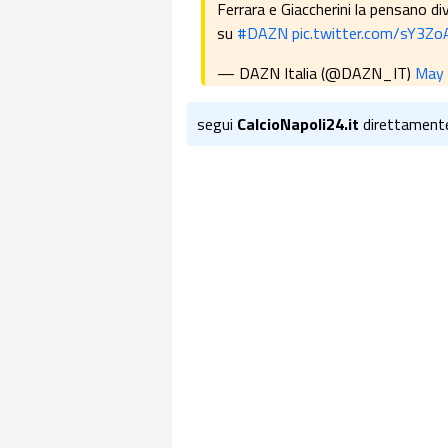
Ferrara e Giaccherini la pensano d
su
#DAZN
pic.twitter.com/sY3Zo
— DAZN Italia (@DAZN_IT)
May 
segui
CalcioNapoli24.it
direttament