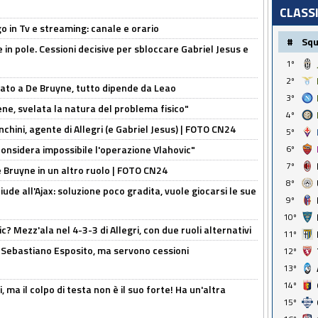
CLASS
o in Tv e streaming: canale e orario
#
Sq
e in pole. Cessioni decisive per sbloccare Gabriel Jesus e
1º
2º
sato a De Bruyne, tutto dipende da Leao
3º
e, svelata la natura del problema fisico"
4º
chini, agente di Allegri (e Gabriel Jesus) | FOTO CN24
5º
6º
considera impossibile l'operazione Vlahovic"
7º
De Bruyne in un altro ruolo | FOTO CN24
8º
de all'Ajax: soluzione poco gradita, vuole giocarsi le sue
9º
10º
? Mezz'ala nel 4-3-3 di Allegri, con due ruoli alternativi
11º
a Sebastiano Esposito, ma servono cessioni
12º
13º
14º
, ma il colpo di testa non è il suo forte! Ha un'altra
15º