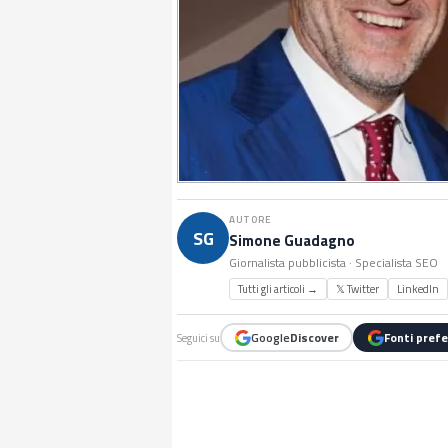
AUTORE
SG
Simone Guadagno
Giornalista pubblicista · Specialista SEO
Tutti gli articoli →
𝕏 Twitter
LinkedIn
Google
Discover
Fonti prefe
Seguici su