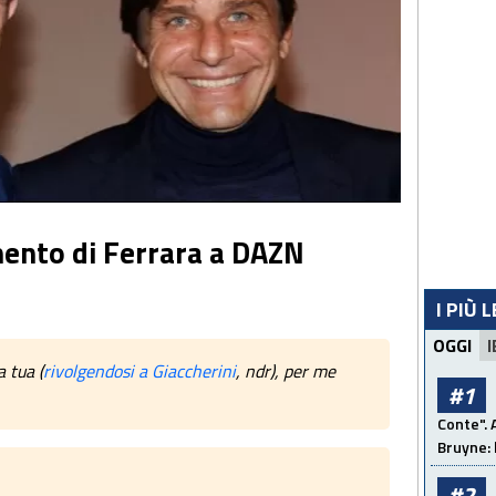
mento di Ferrara a DAZN
I PIÙ 
OGGI
I
 tua (
rivolgendosi a Giaccherini
, ndr), per me
#1
Conte". 
Bruyne: 
#2