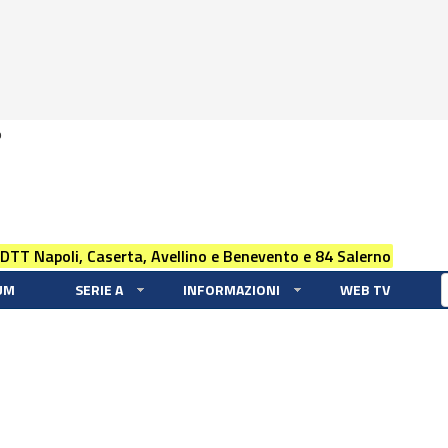
0
 DTT Napoli, Caserta, Avellino e Benevento e 84 Salerno
UM
SERIE A
INFORMAZIONI
WEB TV