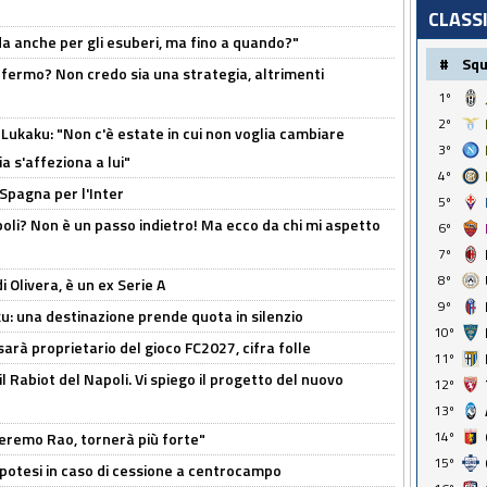
CLASS
rda anche per gli esuberi, ma fino a quando?"
#
Sq
 fermo? Non credo sia una strategia, altrimenti
1º
2º
Lukaku: "Non c'è estate in cui non voglia cambiare
3º
a s'affeziona a lui"
4º
 Spagna per l'Inter
5º
poli? Non è un passo indietro! Ma ecco da chi mi aspetto
6º
7º
8º
i Olivera, è un ex Serie A
9º
ku: una destinazione prende quota in silenzio
10º
sarà proprietario del gioco FC2027, cifra folle
11º
 il Rabiot del Napoli. Vi spiego il progetto del nuovo
12º
13º
14º
zeremo Rao, tornerà più forte"
15º
 Ipotesi in caso di cessione a centrocampo