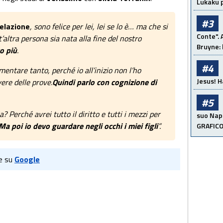
Lukaku p
#3
relazione
, sono felice per lei, lei se lo è… ma che si
Conte". 
’altra persona sia nata alla fine del nostro
Bruyne: 
o più
.
#4
mentare tanto, perché io all’inizio non l’ho
Jesus! H
ere delle prove.
Quindi parlo con cognizione di
#5
a? Perché avrei tutto il diritto e tutti i mezzi per
suo Napo
Ma poi io devo guardare negli occhi i miei figli
”.
GRAFIC
e su
Google