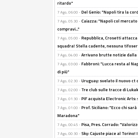
ritardo"
Del Genio: "Napoli tira la co
7 Ago, 06:00 -
Caiazza: "Napoli col mercato
7 Ago, 05:30 -
compravi..."
Repubblica, Crosetti attacca 
7 Ago, 05:00 -
squadra! Stella cadente, nessuna tifoseri
Arrivano brutte notizie dalla
7 Ago, 04:00 -
Fabbroni: "Lucca resta al Na
7 Ago, 03:00 -
di più"
Uruguay: svelato il nuovo ct d
7 Ago, 02:30 -
Tre club sulle tracce di Luka
7 Ago, 02:00 -
PIF acquista Electronic Arts: 
7 Ago, 01:30 -
Prof. Siciliano: "Ecco chi sarà
7 Ago, 01:00 -
Maradona"
Pisa, Pres. Corrado: "Valoriz
7 Ago, 00:45 -
Sky: Cajuste piace al Torino!
7 Ago, 00:30 -