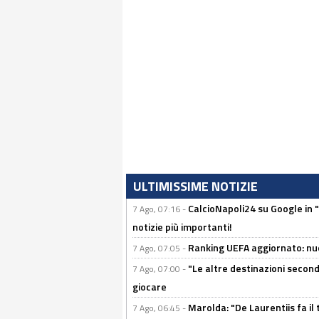
ULTIMISSIME NOTIZIE
CalcioNapoli24 su Google in "
7 Ago, 07:16 -
notizie più importanti!
Ranking UEFA aggiornato: nuov
7 Ago, 07:05 -
"Le altre destinazioni second
7 Ago, 07:00 -
giocare
Marolda: "De Laurentiis fa il 
7 Ago, 06:45 -