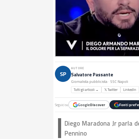
AUTORE
SP
Salvatore Passante
Giornalista pubblicista · SSC Napoli
Tutti gli articoli →
𝕏 Twitter
LinkedIn
Google
Discover
Fonti prefe
Seguici su
Diego Maradona Jr parla de
Pennino