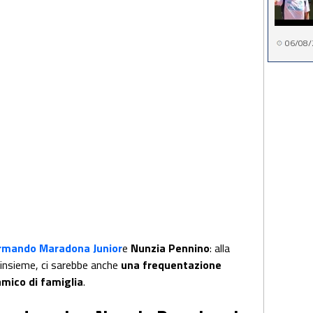
06/08/
rmando Maradona Junior
e
Nunzia Pennino
: alla
 insieme, ci sarebbe anche
una frequentazione
mico di famiglia
.