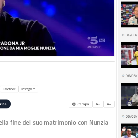
06/08/
06/08/
Facebook
Instagram
🖶 Stampa
A−
A+
rite
05/08/
lla fine del suo matrimonio con Nunzia