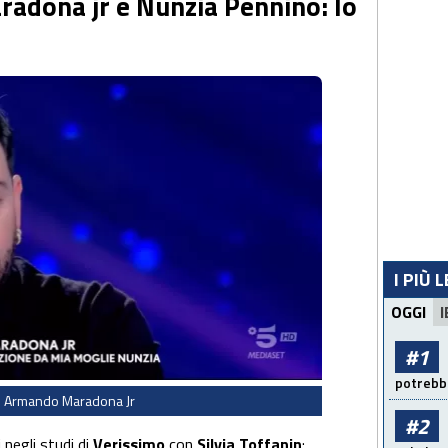
adona jr e Nunzia Pennino: lo
I PIÙ 
OGGI
I
#1
potrebbe
 Armando Maradona Jr
#2
i negli studi di
Verissimo
con
Silvia Toffanin
: