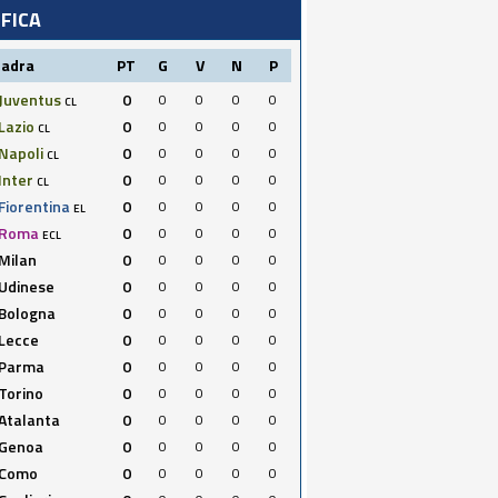
IFICA
uadra
PT
G
V
N
P
Juventus
0
0
0
0
0
CL
Lazio
0
0
0
0
0
CL
Napoli
0
0
0
0
0
CL
Inter
0
0
0
0
0
CL
Fiorentina
0
0
0
0
0
EL
Roma
0
0
0
0
0
ECL
Milan
0
0
0
0
0
Udinese
0
0
0
0
0
Bologna
0
0
0
0
0
Lecce
0
0
0
0
0
Parma
0
0
0
0
0
Torino
0
0
0
0
0
Atalanta
0
0
0
0
0
Genoa
0
0
0
0
0
Como
0
0
0
0
0