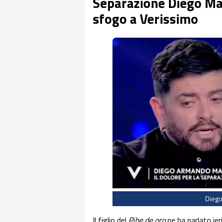
Separazione Diego Mar
sfogo a Verissimo
Diego
Il figlio del
Pibe de oro
ne ha parlato ier