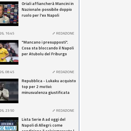
Oriali affiancherà Mancini in
Nazionale: possibile doppio
ruolo per l'ex Napoli
26, 16:45
REDAZIONE
"Mancano i presupposti".
Cosa sta bloccando il Napoli
per Atubolu del Friburgo
26, 08:45
REDAZIONE
Repubblica - Lukaku acquisto
top per 2 motivi:
minusvalenza giustificata
26, 23:50
REDAZIONE
Lista Serie A ad oggi del
Napoli di Allegri: come
condiziona il calciomercato |