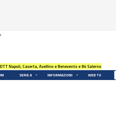
0
 DTT Napoli, Caserta, Avellino e Benevento e 84 Salerno
UM
SERIE A
INFORMAZIONI
WEB TV