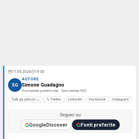
17.05.2026
19:30
AUTORE
Simone Guadagno
SG
Giornalista pubblicista · Specialista SEO
Tutti gli articoli →
𝕏 Twitter
LinkedIn
Facebook
Instagram
Seguici su
Google
Discover
Fonti preferite