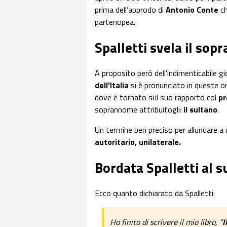
prima dell’approdo di
Antonio Conte
ch
partenopea.
Spalletti svela il so
A proposito però dell'indimenticabile g
dell'Italia
si è pronunciato in queste or
dove è tornato sul suo rapporto col
pr
soprannome attribuitogli:
il sultano
.
Un termine ben preciso per allundare a
autoritario, unilaterale.
Bordata Spalletti al 
Ecco quanto dichiarato da Spalletti:
Ho finito di scrivere il mio libro, “
I