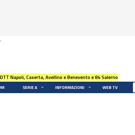
0
 DTT Napoli, Caserta, Avellino e Benevento e 84 Salerno
UM
SERIE A
INFORMAZIONI
WEB TV