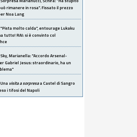
Sorpresa Marianucci, Schira: "Ha stupito
 può rimanere in rosa". Fissato il prezzo
 per Noa Lang
"Pista molto calda", entourage Lukaku
 tutto! RAI: si è convinto col
ahce
Sky, Marianella: "Accordo Arsenal-
er Gabriel Jesus: straordinario, ha un
oblema"
Una
visita a sorpresa
a Castel di Sangro
so i tifosi del Napoli