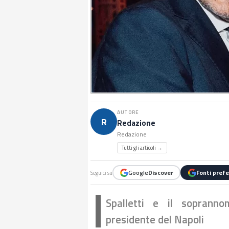
AUTORE
R
Redazione
Redazione
Tutti gli articoli →
Google
Discover
Fonti prefe
Seguici su
Spalletti e il soprann
presidente del Napoli