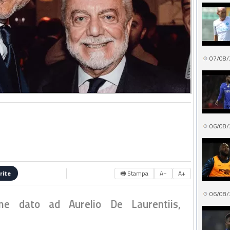
07/08/
06/08/
🖶 Stampa
A−
A+
rite
06/08/
ome dato ad Aurelio De Laurentiis,