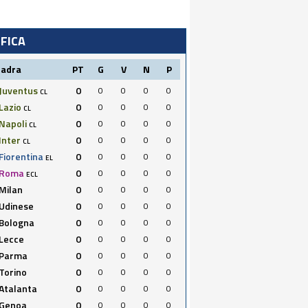
IFICA
uadra
PT
G
V
N
P
Juventus
0
0
0
0
0
CL
Lazio
0
0
0
0
0
CL
Napoli
0
0
0
0
0
CL
Inter
0
0
0
0
0
CL
Fiorentina
0
0
0
0
0
EL
Roma
0
0
0
0
0
ECL
Milan
0
0
0
0
0
Udinese
0
0
0
0
0
Bologna
0
0
0
0
0
Lecce
0
0
0
0
0
Parma
0
0
0
0
0
Torino
0
0
0
0
0
Atalanta
0
0
0
0
0
Genoa
0
0
0
0
0