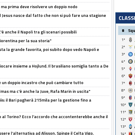
s, ma prima deve risolvere un doppio nodo
l Jesus nasce dal fatto che non si può fare una stagione
CLASS
#
Sq
 anche il Napoli tra gli scenari possibili
1º
orentina per la sua storia"
2º
sta la grande favorita, poi subito dopo vedo Napoli e
3º
4º
iocare insieme a Hojlund. Il brasiliano somiglia tanto a De
5º
6º
'è un doppio incastro che può cambiare tutto
7º
8º
as ma c'è anche la Juve, Rafa Marin in uscita"
9º
: il Bari pagherà 215mila per la gestione fino a
10º
11º
o al Torino? Ecco l'accordo che accontenterebbe anche il
12º
13º
re l’alternativa ad Alisson. Spinge il Celta Vigo,
14º