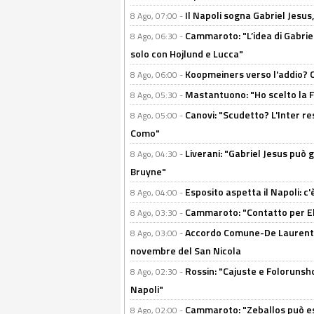
Il Napoli sogna Gabriel Jesu
8 Ago, 07:00 -
Cammaroto: "L’idea di Gabrie
8 Ago, 06:30 -
solo con Hojlund e Lucca"
Koopmeiners verso l'addio? C'è
8 Ago, 06:00 -
Mastantuono: "Ho scelto la Fi
8 Ago, 05:30 -
Canovi: "Scudetto? L'Inter re
8 Ago, 05:00 -
Como"
Liverani: "Gabriel Jesus può g
8 Ago, 04:30 -
Bruyne"
Esposito aspetta il Napoli: c
8 Ago, 04:00 -
Cammaroto: "Contatto per Elm
8 Ago, 03:30 -
Accordo Comune-De Laurentiis
8 Ago, 03:00 -
novembre del San Nicola
Rossin: "Cajuste e Folorunsh
8 Ago, 02:30 -
Napoli"
Cammaroto: "Zeballos può esse
8 Ago, 02:00 -