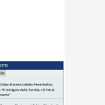
LETTI
ERI
Colpo di scena Lukaku-Fenerbahce,
"E' intrigato dalla Turchia, c'è l'ok al
imento"