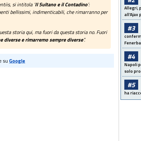
iis, si intitola ‘
Il Sultano e il Contadino
’:
Allegri,
ti bellissimi, indimenticabili, che rimarranno per
all'Ajax
#3
uesta storia qui, ma fuori da questa storia no. Fuori
conferma
e diverse e rimarremo sempre diverse
”.
Fenerb
#4
e su
Google
Napoli p
solo pr
#5
ha riacce