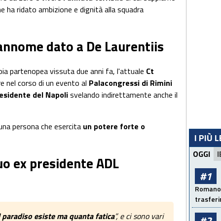
e ha ridato ambizione e dignità alla squadra
prannome dato a De Laurentiis
ioia partenopea vissuta due anni fa, l'attuale
Ct
e nel corso di un evento al
Palacongressi di Rimini
esidente del Napoli
svelando indirettamente anche il
 una persona che esercita
un potere forte o
I PIÙ 
OGGI
I
suo ex presidente ADL
#1
Romano: 
trasfer
l paradiso esiste ma quanta fatica
”, e ci sono vari
#2