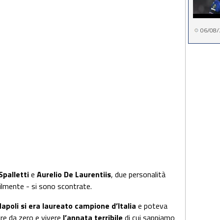
06/08/
Spalletti
e
Aurelio De Laurentiis
, due personalità
abilmente - si sono scontrate.
apoli si era laureato campione d’Italia
e poteva
ire da zero e vivere
l’annata terribile
di cui sappiamo