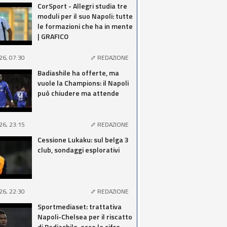
CorSport - Allegri studia tre
moduli per il suo Napoli: tutte
le formazioni che ha in mente
| GRAFICO
26, 07:30
REDAZIONE
Badiashile ha offerte, ma
vuole la Champions: il Napoli
può chiudere ma attende
26, 23:15
REDAZIONE
Cessione Lukaku: sul belga 3
club, sondaggi esplorativi
26, 22:30
REDAZIONE
Sportmediaset: trattativa
Napoli-Chelsea per il riscatto
di Badiashile, ecco le cifre