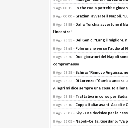
In che ruolo potrebbe giocare
9 Ago, 00:15 -
Graziani avverte il Napoli: “Lu
9 Ago, 00:00 -
Dalla Turchia avvertono il Na
8 Ago, 23:58 -
l'incontro"
Del Genio: "Lang il migliore, 
8 Ago, 23:55 -
Folorunsho verso l'addio al Na
8 Ago, 23:45 -
Due giocatori del Napoli sono
8 Ago, 23:30 -
compromesso
Schira: "Rinnovo Anguissa, neg
8 Ago, 23:25 -
Di Lorenzo: "Gamba ancora u
8 Ago, 23:22 -
Allegri mi dice sempre una cosa. Io allena
Trattativa in corso per Badia
8 Ago, 23:15 -
Coppa Italia: avanti Ascoli 
8 Ago, 23:10 -
Sky - Ore decisive per la ces
8 Ago, 23:07 -
Napoli-Celta, Giordano: "Va p
8 Ago, 23:05 -