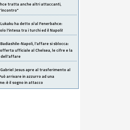
ce tratta anche altri attaccanti,
'incontro"
Lukaku ha detto
sì
al Fenerbahce:
o l'intesa tra i turchi ed il Napoli!
Badiashile-Napoli, l'affare si sblocca:
offerta ufficiale al Chelsea, le cifre e la
dell'affare
Gabriel Jesus apre al trasferimento al
Può arrivare in azzurro ad una
ne: è il sogno in attacco