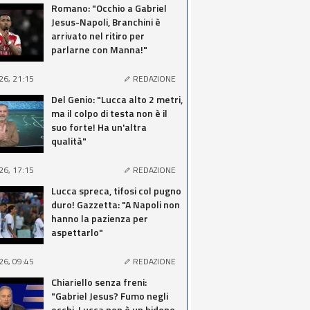
Romano: "Occhio a Gabriel
Jesus-Napoli, Branchini è
arrivato nel ritiro per
parlarne con Manna!"
26, 21:15
REDAZIONE
Del Genio: "Lucca alto 2 metri,
ma il colpo di testa non è il
suo forte! Ha un'altra
qualità"
26, 17:15
REDAZIONE
Lucca spreca, tifosi col pugno
duro! Gazzetta: "A Napoli non
hanno la pazienza per
aspettarlo"
26, 09:45
REDAZIONE
Chiariello senza freni:
"Gabriel Jesus? Fumo negli
occhi. Lucca non è un bidone.