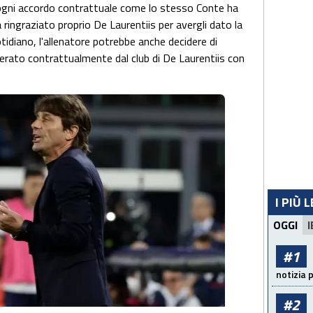
 ogni accordo contrattuale come lo stesso Conte ha
a ringraziato proprio De Laurentiis per avergli dato la
quotidiano, l'allenatore potrebbe anche decidere di
erato contrattualmente dal club di De Laurentiis con
I PIÙ 
OGGI
I
#1
notizia 
#2