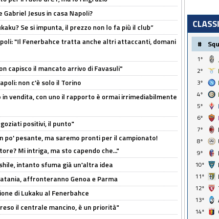
 Gabriel Jesus in casa Napoli?
CLASS
kaku? Se si impunta, il prezzo non lo fa più il club”
poli: "Il Fenerbahce tratta anche altri attaccanti, domani
#
Sq
1º
non capisco il mancato arrivo di Favasuli"
2º
poli: non c'è solo il Torino
3º
4º
 in vendita, con uno il rapporto è ormai irrimediabilmente
5º
6º
oziati positivi, il punto"
7º
n po' pesante, ma saremo pronti per il campionato!
8º
tore? Mi intriga, ma sto capendo che..."
9º
shile, intanto sfuma già un'altra idea
10º
11º
e Catania, affronteranno Genoa e Parma
12º
sione di Lukaku al Fenerbahce
13º
reso il centrale mancino, è un priorità"
14º