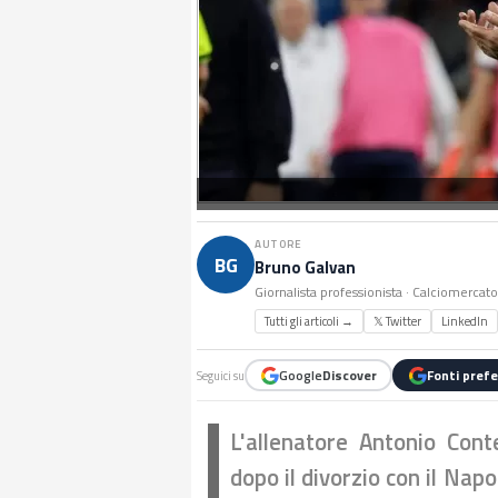
AUTORE
BG
Bruno Galvan
Giornalista professionista · Calciomercat
Tutti gli articoli →
𝕏 Twitter
LinkedIn
Google
Discover
Fonti prefe
Seguici su
L'allenatore Antonio Con
dopo il divorzio con il Nap