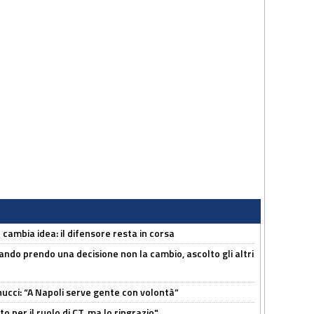
n cambia idea: il difensore resta in corsa
ndo prendo una decisione non la cambio, ascolto gli altri
cci: “A Napoli serve gente con volontà”
 per il ruolo di CT, ma lo ringrazio"