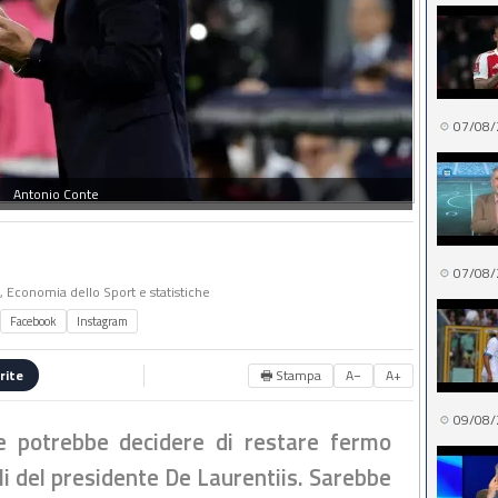
07/08/
Antonio Conte
07/08/
o, Economia dello Sport e statistiche
Facebook
Instagram
🖶 Stampa
A−
A+
rite
09/08/
te potrebbe decidere di restare fermo
oli del presidente De Laurentiis. Sarebbe