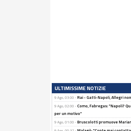
ULTIMISSIME NOTIZIE
Rai - Gatti-Napoli, Allegri no
9 Ago, 03:00 -
Como, Fabregas: "Napoli? Qua
9 Ago, 02:00 -
per un motivo"
Bruscolotti promuove Marianu
9 Ago, 01:00 -
Malagò: "Conte mai contattato
9 Ago, 00:37 -