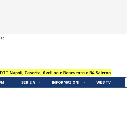
:50
 DTT Napoli, Caserta, Avellino e Benevento e 84 Salerno
UM
SERIE A
INFORMAZIONI
WEB TV