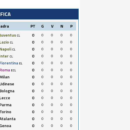
IFICA
uadra
PT
G
V
N
P
Juventus
0
0
0
0
0
CL
Lazio
0
0
0
0
0
CL
Napoli
0
0
0
0
0
CL
Inter
0
0
0
0
0
CL
Fiorentina
0
0
0
0
0
EL
Roma
0
0
0
0
0
ECL
Milan
0
0
0
0
0
Udinese
0
0
0
0
0
Bologna
0
0
0
0
0
Lecce
0
0
0
0
0
Parma
0
0
0
0
0
Torino
0
0
0
0
0
Atalanta
0
0
0
0
0
Genoa
0
0
0
0
0