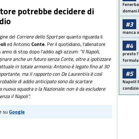
Fenerbah
atore potrebbe decidere di
domani l
dio
#3
manca sol
gine del
Corriere dello Sport
per quanto riguarda il
oli
ed Antonio
Conte
. Per il quotidiano, l'allenatore
#4
 anno di stop dopo l'addio agli azzurri:
"Il Napoli,
presto l'
nare anche un futuro senza Conte, oltre a ipotizzare
formula 
attuale in totale armonia: Antonio è legato fino al 30
#5
ortante, ma il rapporto con De Laurentiis è così
robabile di addio anticipato sono da scartare
Napoli! 
condizio
a nuova squadra o la Nazionale: non è da escludere
nza il Napoli".
e su
Google