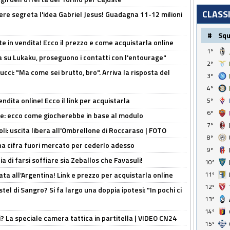
CLASS
nere segreta l'idea Gabriel Jesus! Guadagna 11-12 milioni
#
Sq
e in vendita! Ecco il prezzo e come acquistarla online
1º
a su Lukaku, proseguono i contatti con l'entourage"
2º
cci: "Ma come sei brutto, bro". Arriva la risposta del
3º
4º
ndita online! Ecco il link per acquistarla
5º
6º
yne: ecco come giocherebbe in base al modulo
7º
oli: uscita libera all'Ombrellone di Roccaraso | FOTO
8º
una cifra fuori mercato per cederlo adesso
9º
ia di farsi soffiare sia Zeballos che Favasuli!
10º
11º
ta all'Argentina! Link e prezzo per acquistarla online
12º
el di Sangro? Si fa largo una doppia ipotesi: "In pochi ci
13º
14º
ri? La speciale camera tattica in partitella | VIDEO CN24
15º