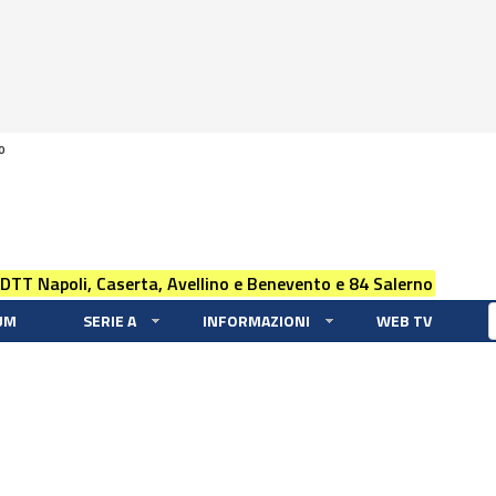
0
 DTT Napoli, Caserta, Avellino e Benevento e 84 Salerno
UM
SERIE A
INFORMAZIONI
WEB TV