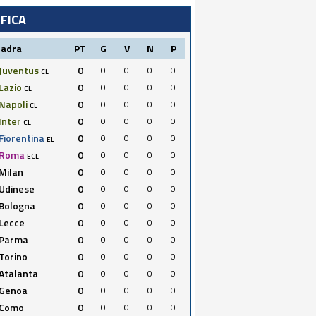
IFICA
uadra
PT
G
V
N
P
Juventus
0
0
0
0
0
CL
Lazio
0
0
0
0
0
CL
Napoli
0
0
0
0
0
CL
Inter
0
0
0
0
0
CL
Fiorentina
0
0
0
0
0
EL
Roma
0
0
0
0
0
ECL
Milan
0
0
0
0
0
Udinese
0
0
0
0
0
Bologna
0
0
0
0
0
Lecce
0
0
0
0
0
Parma
0
0
0
0
0
Torino
0
0
0
0
0
Atalanta
0
0
0
0
0
Genoa
0
0
0
0
0
Como
0
0
0
0
0