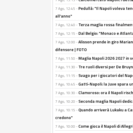
Pedullà: "Il Napoli voleva te
7 Ago, 12:45 -
all'anno"
Terza maglia rossa finalment
7 Ago, 12:40 -
Dal Belgio: "Monaco e Atlant
7 Ago, 12:15 -
Alisson prende in giro Marianu
7 Ago, 12:00 -
difensore | FOTO
Maglia Napoli 2026 2027 in ve
7 Ago, 11:50 -
Tre ruoli diversi per De Bru
7 Ago, 11:30 -
Svago per i giocatori del Nap
7 Ago, 11:15 -
Gatti-Napoli: la Juve spara 
7 Ago, 10:45 -
Clamoroso: ora il Napoli risch
7 Ago, 10:30 -
Seconda maglia Napoli dedica
7 Ago, 10:20 -
Quando arriverà Lukaku a Cast
7 Ago, 10:15 -
credono"
Come gioca il Napoli di Alleg
7 Ago, 10:00 -