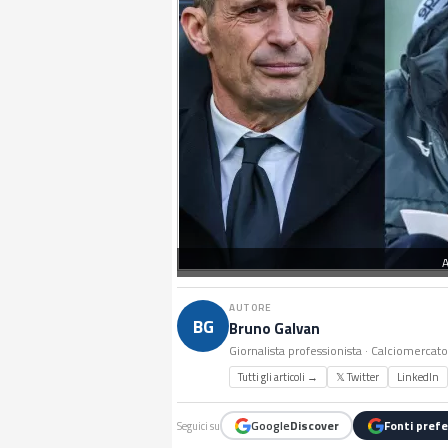
A
AUTORE
BG
Bruno Galvan
Giornalista professionista · Calciomercat
Tutti gli articoli →
𝕏 Twitter
LinkedIn
Google
Discover
Fonti prefe
Seguici su