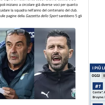
poli iniziano a circolare già diverse voci per quanto
uidare la squadra nell'anno del centenario del club.
lle pagine della
Gazzetta
dello Sport
sarebbero 5 gli
I PIÙ 
OGGI
I
#1
Conte". 
Bruyne: 