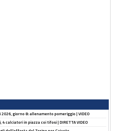
li 2026, giorno 8: allenamento pomeriggio | VIDEO
, 4 calciatori in piazza coi tifosi | DIRETTA VIDEO
gli dell'offerta del Torino per Cajuste