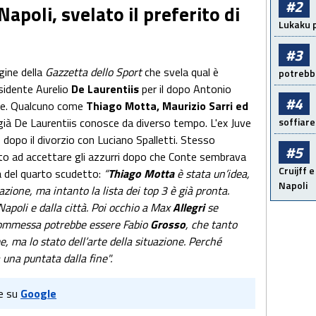
#2
apoli, svelato il preferito di
Lukaku p
#3
gine della
Gazzetta dello Sport
che svela qual è
potrebbe
esidente Aurelio
De Laurentiis
per il dopo Antonio
#4
que. Qualcuno come
Thiago Motta, Maurizio Sarri ed
soffiare
 già De Laurentiis conosce da diverso tempo. L'ex Juve
dopo il divorzio con Luciano Spalletti. Stesso
#5
to ad accettare gli azzurri dopo che Conte sembrava
Cruijff e
ta del quarto scudetto:
“
Thiago Motta
è stata un’idea,
Napoli
ione, ma intanto la lista dei top 3 è già pronta.
 Napoli e dalla città. Poi occhio a Max
Allegri
se
scommessa potrebbe essere Fabio
Grosso
, che tanto
, ma lo stato dell’arte della situazione. Perché
una puntata dalla fine".
e su
Google