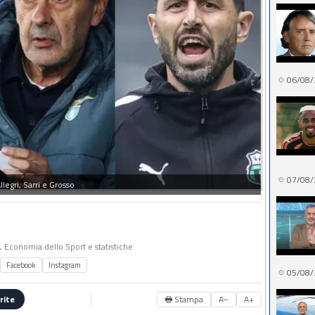
06/08/
07/08/
llegri, Sarri e Grosso
o, Economia dello Sport e statistiche
Facebook
Instagram
05/08/
🖶 Stampa
A−
A+
rite