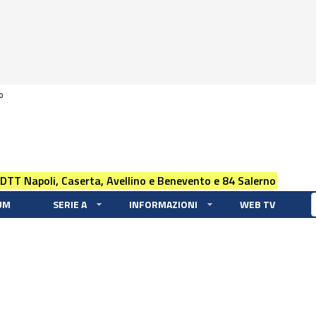
0
 DTT Napoli, Caserta, Avellino e Benevento e 84 Salerno
UM
SERIE A
INFORMAZIONI
WEB TV