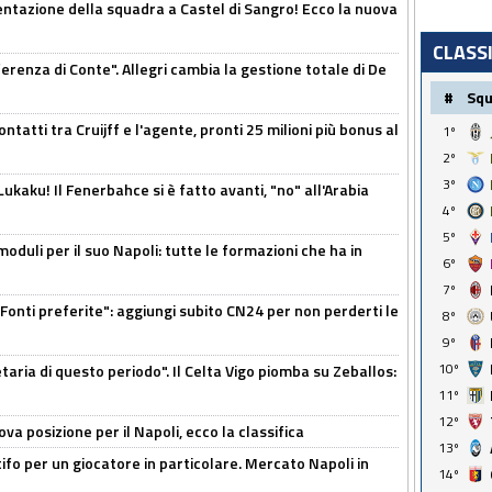
entazione della squadra a Castel di Sangro! Ecco la nuova
CLASS
ferenza di Conte". Allegri cambia la gestione totale di De
#
Sq
ontatti tra Cruijff e l'agente, pronti 25 milioni più bonus al
1º
2º
3º
kaku! Il Fenerbahce si è fatto avanti, "no" all'Arabia
4º
5º
moduli per il suo Napoli: tutte le formazioni che ha in
6º
7º
Fonti preferite": aggiungi subito CN24 per non perderti le
8º
9º
10º
taria di questo periodo". Il Celta Vigo piomba su Zeballos:
11º
12º
a posizione per il Napoli, ecco la classifica
13º
tifo per un giocatore in particolare. Mercato Napoli in
14º