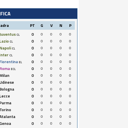
IFICA
uadra
PT
G
V
N
P
Juventus
0
0
0
0
0
CL
Lazio
0
0
0
0
0
CL
Napoli
0
0
0
0
0
CL
Inter
0
0
0
0
0
CL
Fiorentina
0
0
0
0
0
EL
Roma
0
0
0
0
0
ECL
Milan
0
0
0
0
0
Udinese
0
0
0
0
0
Bologna
0
0
0
0
0
Lecce
0
0
0
0
0
Parma
0
0
0
0
0
Torino
0
0
0
0
0
Atalanta
0
0
0
0
0
Genoa
0
0
0
0
0