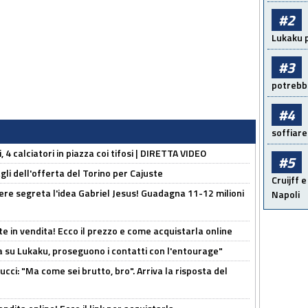
#2
Lukaku p
#3
potrebbe
#4
soffiare
, 4 calciatori in piazza coi tifosi | DIRETTA VIDEO
#5
gli dell'offerta del Torino per Cajuste
Cruijff e
nere segreta l'idea Gabriel Jesus! Guadagna 11-12 milioni
Napoli
e in vendita! Ecco il prezzo e come acquistarla online
a su Lukaku, proseguono i contatti con l'entourage"
cci: "Ma come sei brutto, bro". Arriva la risposta del