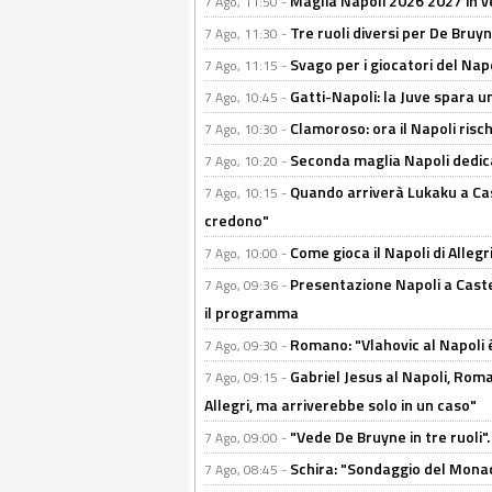
Maglia Napoli 2026 2027 in ve
7 Ago, 11:50 -
Tre ruoli diversi per De Bru
7 Ago, 11:30 -
Svago per i giocatori del Nap
7 Ago, 11:15 -
Gatti-Napoli: la Juve spara 
7 Ago, 10:45 -
Clamoroso: ora il Napoli risch
7 Ago, 10:30 -
Seconda maglia Napoli dedica
7 Ago, 10:20 -
Quando arriverà Lukaku a Cast
7 Ago, 10:15 -
credono"
Come gioca il Napoli di Alleg
7 Ago, 10:00 -
Presentazione Napoli a Castel
7 Ago, 09:36 -
il programma
Romano: "Vlahovic al Napoli 
7 Ago, 09:30 -
Gabriel Jesus al Napoli, Rom
7 Ago, 09:15 -
Allegri, ma arriverebbe solo in un caso"
"Vede De Bruyne in tre ruoli".
7 Ago, 09:00 -
Schira: "Sondaggio del Monac
7 Ago, 08:45 -