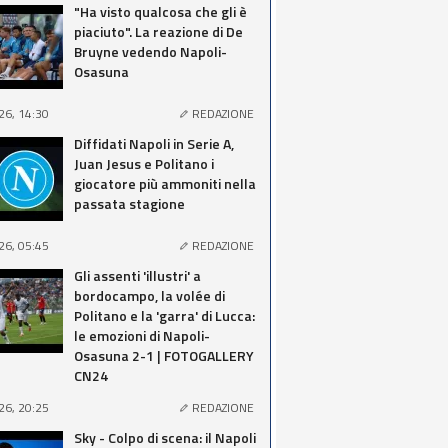
"Ha visto qualcosa che gli è
piaciuto". La reazione di De
Bruyne vedendo Napoli-
Osasuna
26, 14:30
REDAZIONE
Diffidati Napoli in Serie A,
Juan Jesus e Politano i
giocatore più ammoniti nella
passata stagione
26, 05:45
REDAZIONE
Gli assenti 'illustri' a
bordocampo, la volée di
Politano e la 'garra' di Lucca:
le emozioni di Napoli-
Osasuna 2-1 | FOTOGALLERY
CN24
26, 20:25
REDAZIONE
Sky - Colpo di scena: il Napoli