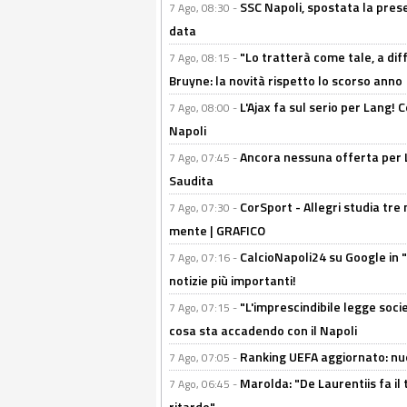
SSC Napoli, spostata la pres
7 Ago, 08:30 -
data
"Lo tratterà come tale, a dif
7 Ago, 08:15 -
Bruyne: la novità rispetto lo scorso anno
L'Ajax fa sul serio per Lang! C
7 Ago, 08:00 -
Napoli
Ancora nessuna offerta per Lu
7 Ago, 07:45 -
Saudita
CorSport - Allegri studia tre 
7 Ago, 07:30 -
mente | GRAFICO
CalcioNapoli24 su Google in "
7 Ago, 07:16 -
notizie più importanti!
"L'imprescindibile legge socie
7 Ago, 07:15 -
cosa sta accadendo con il Napoli
Ranking UEFA aggiornato: nuov
7 Ago, 07:05 -
Marolda: "De Laurentiis fa il 
7 Ago, 06:45 -
ritardo"