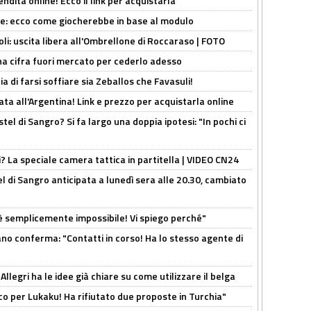
ndita online! Ecco il link per acquistarla
yne: ecco come giocherebbe in base al modulo
oli: uscita libera all'Ombrellone di Roccaraso | FOTO
una cifra fuori mercato per cederlo adesso
ia di farsi soffiare sia Zeballos che Favasuli!
ta all'Argentina! Link e prezzo per acquistarla online
el di Sangro? Si fa largo una doppia ipotesi: "In pochi ci
ri? La speciale camera tattica in partitella | VIDEO CN24
 di Sangro anticipata a lunedì sera alle 20.30, cambiato
è semplicemente impossibile! Vi spiego perché"
ano conferma: "Contatti in corso! Ha lo stesso agente di
 Allegri ha le idee già chiare su come utilizzare il belga
o per Lukaku! Ha rifiutato due proposte in Turchia"