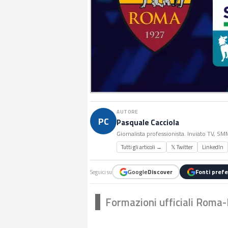
AUTORE
PC
Pasquale Cacciola
Giornalista professionista. Inviato TV, S
Tutti gli articoli →
𝕏 Twitter
LinkedIn
Google
Discover
Fonti prefe
Seguici su
Formazioni ufficiali Roma-