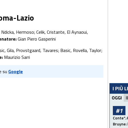
 Roma-Lazio
, Ndicka, Hermoso; Celik, Cristante, El Aynaoui,
lenatore:
Gian Piero Gasperini
ic, Gila, Provstgaard, Tavares; Basic, Rovella, Taylor;
e:
Maurizio Sarri
e su
Google
I PIÙ 
OGGI
I
#1
Conte". 
Bruyne: 