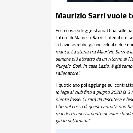
Maurizio Sarri vuole t
Ecco cosa si legge stamattina sulle pa
futuro di Maurizio
Sarri
. L'allenatore 
la Lazio avrebbe già individuato due no
manca. La storia tra Maurizio Sarri e la
sempre più attratto da un ritorno al Nap
Runjaic. Così, in casa Lazio, è già temp
l’allenatore".
Il quotidiano poi aggiunge sul contratt
lo lega al club fino a giugno 2028 (a 3
niente fosse. Ci sarà da discutere e b
Che nel corso di questa annata non ha
mai detto apertamente di voler chiudere
già in settimana”.