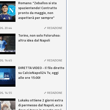
Romano: "Zeballos si sta
spazientendo! Contratto
pronto da maggio, non
aspetterà per sempre"
26, 20:44
REDAZIONE
Torino, non solo Foloruhso:
altra idea dal Napoli
26, 14:45
REDAZIONE
DIRETTA VIDEO - Il filo diretto
su CalcioNapoli24 Tv, oggi
alle ore 15:00!
26, 14:55
REDAZIONE
Lukaku ottiene 2 giorni extra
di permesso dal Napoli, ecco
dove si trova in queste ore |