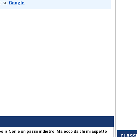
e su
Google
poli? Non è un passo indietro! Ma ecco da chi mi aspetto
CLASS