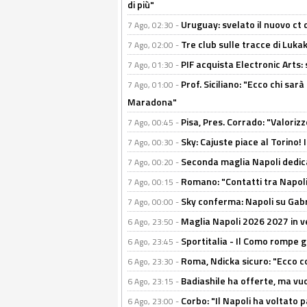
di più"
Uruguay: svelato il nuovo ct d
7 Ago, 02:30 -
Tre club sulle tracce di Luka
7 Ago, 02:00 -
PIF acquista Electronic Arts: 
7 Ago, 01:30 -
Prof. Siciliano: "Ecco chi sarà
7 Ago, 01:00 -
Maradona"
Pisa, Pres. Corrado: "Valoriz
7 Ago, 00:45 -
Sky: Cajuste piace al Torino!
7 Ago, 00:30 -
Seconda maglia Napoli dedica
7 Ago, 00:20 -
Romano: "Contatti tra Napoli 
7 Ago, 00:15 -
Sky conferma: Napoli su Gabr
7 Ago, 00:00 -
Maglia Napoli 2026 2027 in ve
6 Ago, 23:50 -
Sportitalia - Il Como rompe g
6 Ago, 23:45 -
Roma, Ndicka sicuro: "Ecco c
6 Ago, 23:30 -
Badiashile ha offerte, ma vu
6 Ago, 23:15 -
Corbo: "Il Napoli ha voltato 
6 Ago, 23:00 -