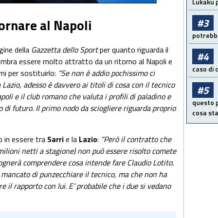
Lukaku p
ornare al Napoli
#3
potrebbe
gine della
Gazzetta dello Sport
per quanto riguarda il
#4
sembra essere molto attratto da un ritorno al Napoli e
caso di
mi per sostituirlo:
“Se non è addio pochissimo ci
 Lazio, adesso è davvero ai titoli di cosa con il tecnico
#5
oli e il club romano che valuta i profili di paladino e
questo p
o di futuro. Il primo nodo da sciogliere riguarda proprio
cosa sta
o in essere tra
Sarri
e la
Lazio
:
“Però il contratto che
 milioni netti a stagione) non può essere risolto comete
isognerà comprendere cosa intende fare Claudio Lotito.
 mancato di punzecchiare il tecnico, ma che non ha
 il rapporto con lui. E’ probabile che i due si vedano