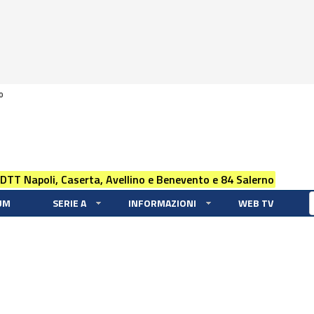
0
 DTT Napoli, Caserta, Avellino e Benevento e 84 Salerno
UM
SERIE A
INFORMAZIONI
WEB TV