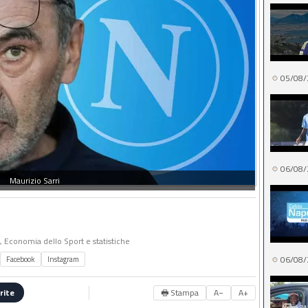
05/08/
06/08/
Maurizio Sarri
o, Economia dello Sport e statistiche
06/08/
Facebook
Instagram
🖶 Stampa
A−
A+
rite