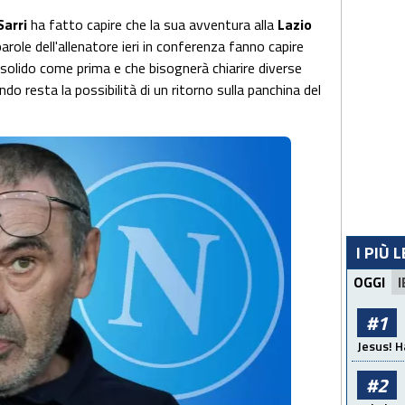
Sarri
ha fatto capire che la sua avventura alla
Lazio
role dell'allenatore ieri in conferenza fanno capire
ù solido come prima e che bisognerà chiarire diverse
do resta la possibilità di un ritorno sulla panchina del
I PIÙ 
OGGI
I
#1
Jesus! H
#2