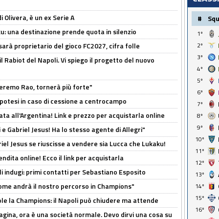
i Olivera, è un ex Serie A
#
Sq
ku: una destinazione prende quota in silenzio
1º
2º
sarà proprietario del gioco FC2027, cifra folle
3º
 il Rabiot del Napoli. Vi spiego il progetto del nuovo
4º
5º
zeremo Rao, tornerà più forte"
6º
 Ipotesi in caso di cessione a centrocampo
7º
ta all'Argentina! Link e prezzo per acquistarla online
8º
9º
e Gabriel Jesus! Ha lo stesso agente di Allegri"
10º
iel Jesus se riuscisse a vendere sia Lucca che Lukaku!
11º
ndita online! Ecco il link per acquistarla
12º
li indugi: primi contatti per Sebastiano Esposito
13º
ome andrà il nostro percorso in Champions"
14º
15º
ole la Champions: il Napoli può chiudere ma attende
16º
pagina, ora è una società normale. Devo dirvi una cosa su