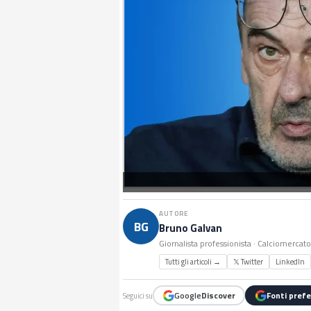
AUTORE
BG
Bruno Galvan
Giornalista professionista · Calciomercat
Tutti gli articoli →
𝕏 Twitter
LinkedIn
Google
Discover
Fonti prefe
Seguici su