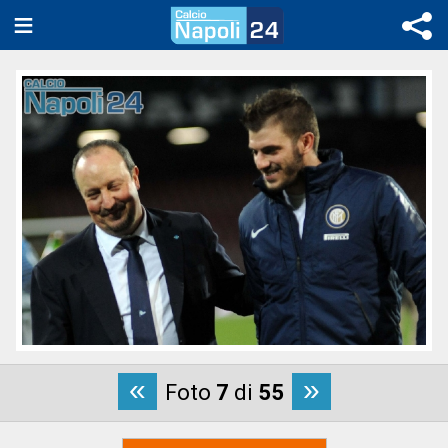
«
»
Foto
7
di
55