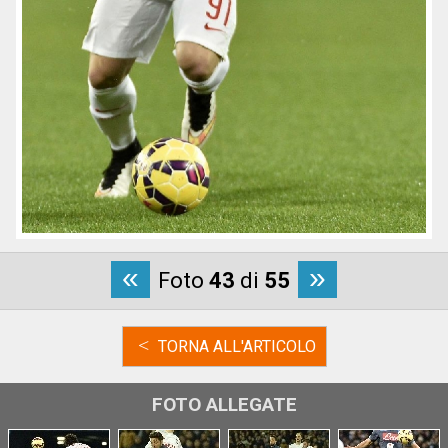
«
»
Foto
43
di
55
<
TORNA ALL'ARTICOLO
FOTO ALLEGATE