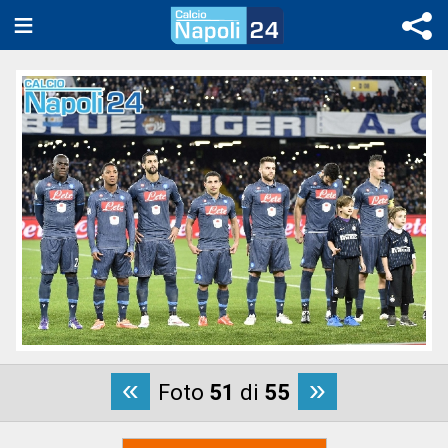
«
»
Foto
51
di
55