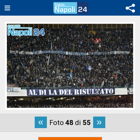
«
»
Foto
48
di
55