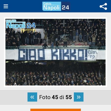
«
»
Foto
45
di
55