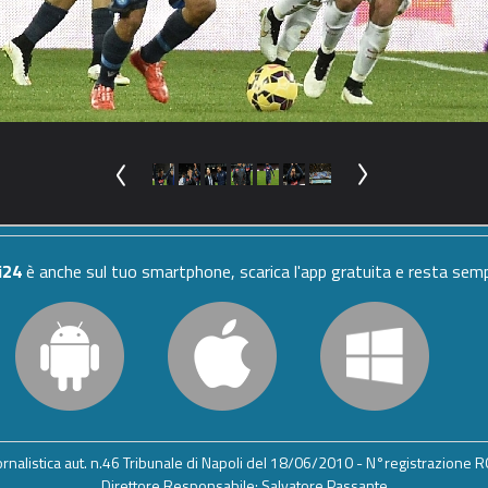
i24
è anche sul tuo smartphone, scarica l'app gratuita e resta se
iornalistica aut. n.46 Tribunale di Napoli del 18/06/2010 - N°registrazione
Direttore Responsabile: Salvatore Passante