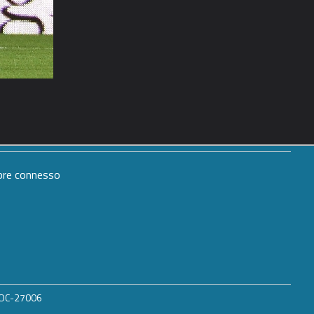
mpre connesso
 ROC-27006