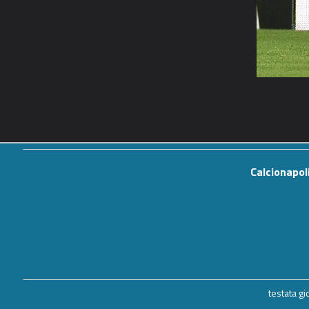
Calcionapol
testata g