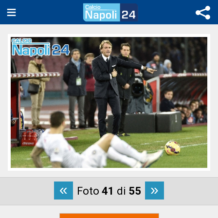
«
»
Foto
41
di
55