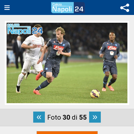
«
»
Foto
30
di
55