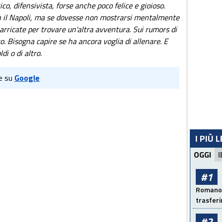
co, difensivista, forse anche poco felice e gioioso.
n il Napoli, ma se dovesse non mostrarsi mentalmente
barricate per trovare un'altra avventura. Sui rumors di
o. Bisogna capire se ha ancora voglia di allenare. E
di o di altro.
e su
Google
I PIÙ 
OGGI
I
#1
Romano: 
trasfer
#2