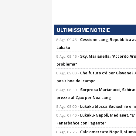
ULTIMISSIME NOTIZIE
Cessione Lang, Repubblica avv
8 Ago, 09:45 -
Lukaku
Sky, Marianella: "Accordo Ars
8 Ago, 09:15 -
problema"
Che futuro c'è per Giovane? Al
8 Ago, 09:00 -
posizione del campo
Sorpresa Marianucci, Schira: "
8 Ago, 08:10 -
prezzo all'Ajax per Noa Lang
Lukaku blocca Badiashile e no
8 Ago, 08:00 -
Lukaku-Napoli, Mediaset: "E' f
8 Ago, 07:40 -
Fenerbahce con l'agente"
Calciomercato Napoli, sfuma 
8 Ago, 07:25 -