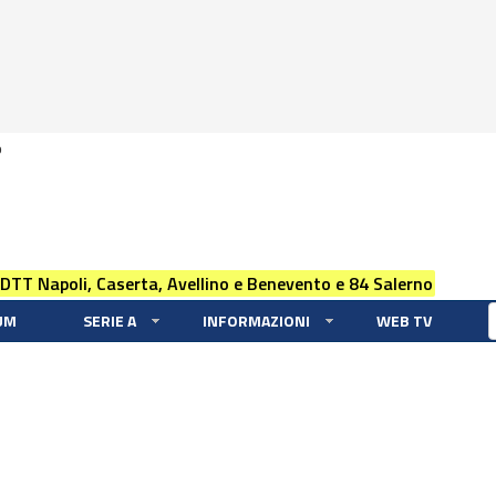
0
 DTT Napoli, Caserta, Avellino e Benevento e 84 Salerno
UM
SERIE A
INFORMAZIONI
WEB TV