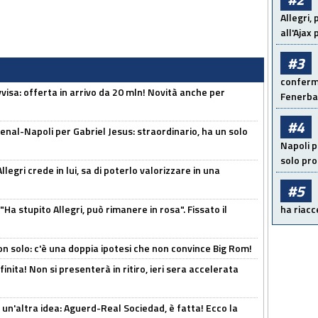
Allegri,
all'Ajax
#3
conferma
isa: offerta in arrivo da 20 mln! Novità anche per
Fenerb
#4
enal-Napoli per Gabriel Jesus: straordinario, ha un solo
Napoli p
solo pr
legri crede in lui, sa di poterlo valorizzare in una
#5
Ha stupito Allegri, può rimanere in rosa". Fissato il
ha riacce
n solo: c'è una doppia ipotesi che non convince Big Rom!
inita! Non si presenterà in ritiro, ieri sera accelerata
un'altra idea: Aguerd-Real Sociedad, è fatta! Ecco la