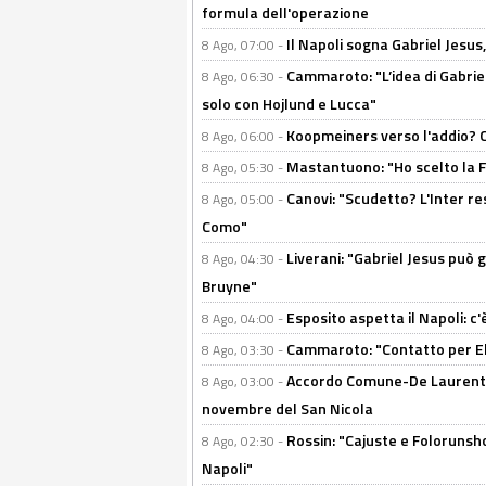
formula dell'operazione
Il Napoli sogna Gabriel Jesu
8 Ago, 07:00 -
Cammaroto: "L’idea di Gabrie
8 Ago, 06:30 -
solo con Hojlund e Lucca"
Koopmeiners verso l'addio? C'è
8 Ago, 06:00 -
Mastantuono: "Ho scelto la Fi
8 Ago, 05:30 -
Canovi: "Scudetto? L'Inter re
8 Ago, 05:00 -
Como"
Liverani: "Gabriel Jesus può g
8 Ago, 04:30 -
Bruyne"
Esposito aspetta il Napoli: c
8 Ago, 04:00 -
Cammaroto: "Contatto per Elm
8 Ago, 03:30 -
Accordo Comune-De Laurentiis
8 Ago, 03:00 -
novembre del San Nicola
Rossin: "Cajuste e Folorunsh
8 Ago, 02:30 -
Napoli"