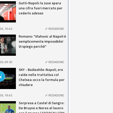
Gatti-Napoli: la Juve spara
una cifra fuori mercato per
cederlo adesso
26, 10:45
REDAZIONE
Romano: "Vlahovic al Napoli è
semplicemente impossibile!
Vi spiego perché"
26, 09:30
REDAZIONE
SKY - Badiashile-Napoli, ore
calde nella trattativa col
Chelsea: ecco la formula per
chiudere
26, 19:45
REDAZIONE
Sorpresa a Castel di Sangro:
De Bruyne e Neres al lavoro
con il gruppo | FOTOGALLERY