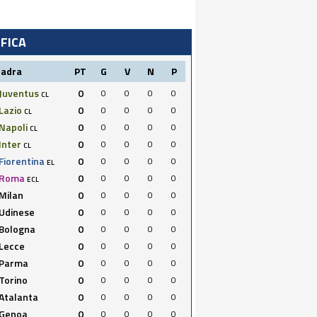
IFICA
uadra
PT
G
V
N
P
Juventus
0
0
0
0
0
CL
Lazio
0
0
0
0
0
CL
Napoli
0
0
0
0
0
CL
Inter
0
0
0
0
0
CL
Fiorentina
0
0
0
0
0
EL
Roma
0
0
0
0
0
ECL
Milan
0
0
0
0
0
Udinese
0
0
0
0
0
Bologna
0
0
0
0
0
Lecce
0
0
0
0
0
Parma
0
0
0
0
0
Torino
0
0
0
0
0
Atalanta
0
0
0
0
0
Genoa
0
0
0
0
0