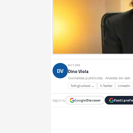
AUTORE
DV
Dino Viola
Giornalista pubblicista · Analista dei dati
Tutti gli articoli →
𝕏 Twitter
LinkedIn
Google
Discover
Fonti prefe
Seguici su