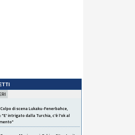
LETTI
ERI
Colpo di scena Lukaku-Fenerbahce,
"E' intrigato dalla Turchia, c'è l'ok al
imento"