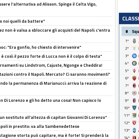
re l’alternativa ad Alisson. Spinge il Celta Vigo,
CLASS
o noi quelli da battere"
z non è valsa a sbloccare gli acquisti del Napoli: c'entra
#
Sq
1º
c: "Era gonfio, ho chiesto di intervenire"
2º
così: il pezzo forte di Lucca non è il colpo di testa"
3º
4º
iornamenti su Lindstrom, Cajuste, Ngonge e Cheddira!
5º
Rotazioni contro il Napoli. Mercato? Ci saranno movimenti"
6º
cando la permanenza di Marianucci: arriva la reazione di
7º
8º
n Di Lorenzo e gli ho detto una cosa! Non capisco lo
9º
10º
11º
n sostituto all’altezza di capitan Giovanni Di Lorenzo"
12º
Napoli in prestito: va alla Sambenedettese
13º
stagione storta può capitare, ma è forte! Si prenderà la
14º