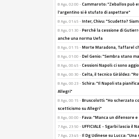
Cammaroto: "Zeballos può esse
8 Ago, 02:00 -
l’argentino si è stufato di aspettare"
Inter, Chivu: "Scudetto? Siam
8 Ago, 01:45 -
Perché la cessione di Gutierre
8 Ago, 01:30 -
anche una norma Uefa
Morte Maradona, Taffarel cho
8 Ago, 01:15 -
Del Genio: "Sembra stano ma è 
8 Ago, 01:00 -
Cessioni Napoli: ci sono agg
8 Ago, 00:45 -
Celta, il tecnico Giráldez: "
8 Ago, 00:30 -
Schira: "Il Napoli sta pianifi
8 Ago, 00:23 -
Allegri"
Bruscolotti: "Ho scherzato co
8 Ago, 00:15 -
scetticismo su Allegri"
Fava: "Manca un difensore e u
8 Ago, 00:00 -
UFFICIALE - Sgarbi lascia il 
7 Ago, 23:50 -
Il Dg Udinese su Lucca: "Una 
7 Ago, 23:45 -