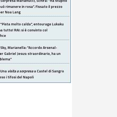
Sorpresa Marianucci, Schira: "Ha stupito
 può rimanere in rosa". Fissato il prezzo
 per Noa Lang
"Pista molto calda", entourage Lukaku
 tutto! RAI: si è convinto col
ahce
Sky, Marianella: "Accordo Arsenal-
er Gabriel Jesus: straordinario, ha un
oblema"
Una
visita a sorpresa
a Castel di Sangro
so i tifosi del Napoli