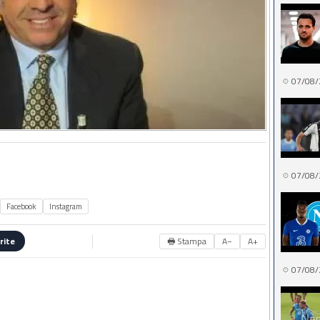
07/08/
07/08/
Facebook
Instagram
🖶 Stampa
A−
A+
rite
07/08/