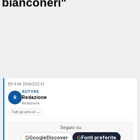
bianconeri"
14.06.2026
22:31
AUTORE
Redazione
R
Redazione
Tutti gli articoli →
Seguici su
Google
Discover
Fonti preferite