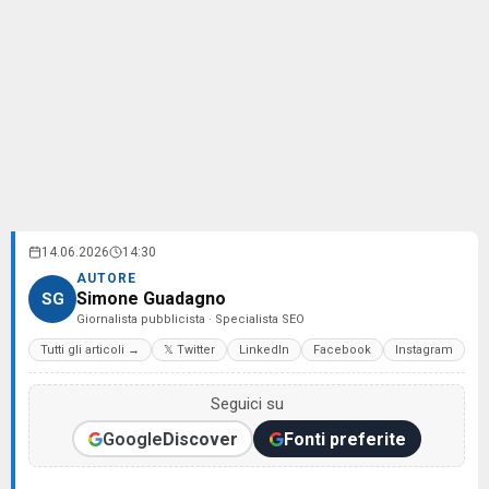
14.06.2026
14:30
AUTORE
Simone Guadagno
SG
Giornalista pubblicista · Specialista SEO
Tutti gli articoli →
𝕏 Twitter
LinkedIn
Facebook
Instagram
Seguici su
Google
Discover
Fonti preferite